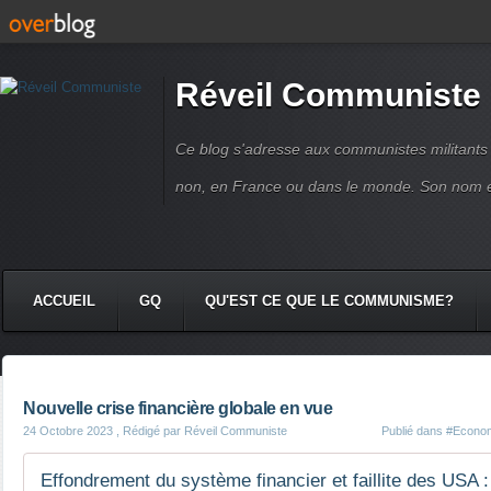
Réveil Communiste
Ce blog s'adresse aux communistes militant
non, en France ou dans le monde. Son nom 
ACCUEIL
GQ
QU'EST CE QUE LE COMMUNISME?
Nouvelle crise financière globale en vue
24 Octobre 2023
, Rédigé par Réveil Communiste
Publié dans
#Econo