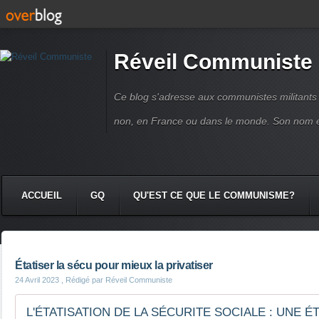
Réveil Communiste
Ce blog s'adresse aux communistes militant
non, en France ou dans le monde. Son nom 
ACCUEIL
GQ
QU'EST CE QUE LE COMMUNISME?
Étatiser la sécu pour mieux la privatiser
24 Avril 2023
, Rédigé par Réveil Communiste