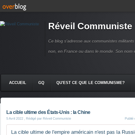
Réveil Communiste
Ce blog s'adresse aux communistes militant
non, en France ou dans le monde. Son nom 
ACCUEIL
GQ
QU'EST CE QUE LE COMMUNISME?
La cible ultime des États-Unis : la Chine
5 Avril 2022
, Rédigé par Réveil Communiste
Publié