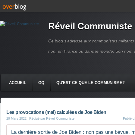
Réveil Communiste
Ce blog s'adresse aux communistes militant
non, en France ou dans le monde. Son nom 
ACCUEIL
GQ
QU'EST CE QUE LE COMMUNISME?
Les provocations (mal) calculées de Joe Biden
29 Mars 2022
, Rédigé par Réveil Communiste
Publié 