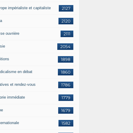
rope impérialiste et capitaliste
2127
a
2120
sse ouvrière
2111
sie
2054
itions
1898
dicalisme en débat
1860
atives et rendez-vous
1786
orie immédiate
1779
ne
1679
ternationale
1582