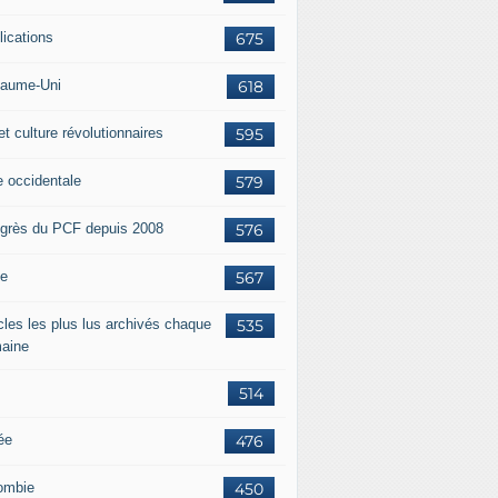
lications
675
aume-Uni
618
et culture révolutionnaires
595
e occidentale
579
grès du PCF depuis 2008
576
ie
567
icles les plus lus archivés chaque
535
aine
514
ée
476
ombie
450