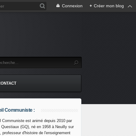
Connexion
+
Créer mon blog
CONTACT
il Communiste :
l Communiste est animé depuis 2010 par
s Questiaux (GQ), né en 1958 à Neuilly sur
tés américaines inquiètes de la possible commercialisation d
, professeur d'histoire de l'enseignement