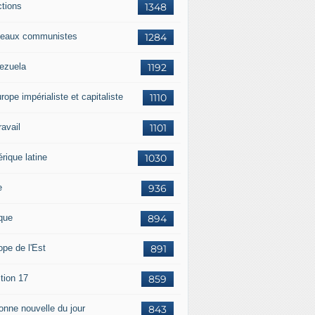
ctions
1348
eaux communistes
1284
ezuela
1192
rope impérialiste et capitaliste
1110
travail
1101
rique latine
1030
e
936
ique
894
ope de l'Est
891
tion 17
859
bonne nouvelle du jour
843