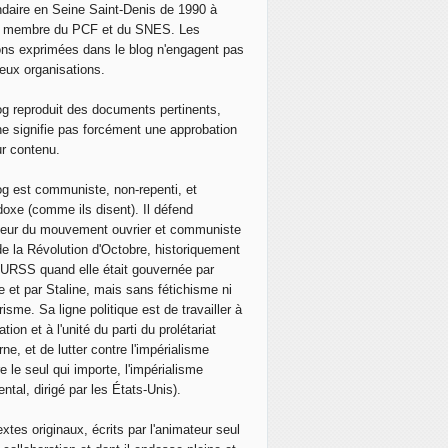
daire en Seine Saint-Denis de 1990 à
, membre du PCF et du SNES. Les
ons exprimées dans le blog n'engagent pas
eux organisations.
og reproduit des documents pertinents,
ne signifie pas forcément une approbation
ur contenu.
og est communiste, non-repenti, et
doxe (comme ils disent). Il défend
neur du mouvement ouvrier et communiste
de la Révolution d'Octobre, historiquement
 l'URSS quand elle était gouvernée par
e et par Staline, mais sans fétichisme ni
isme. Sa ligne politique est de travailler à
ation et à l'unité du parti du prolétariat
ne, et de lutter contre l'impérialisme
e le seul qui importe, l'impérialisme
ntal, dirigé par les États-Unis).
extes originaux, écrits par l'animateur seul