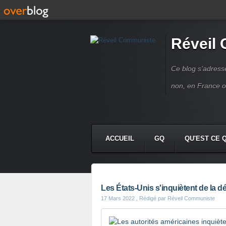
Réveil
Ce blog s'adres
non, en France 
ACCUEIL
GQ
QU'EST CE 
Les États-Unis s'inquiètent de la 
17 Mars 2022
, Rédigé par Réveil Communiste