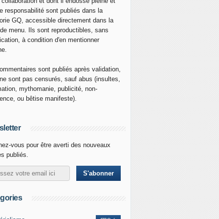
 collaboration et dont il endosse pleine et
re responsabilité sont publiés dans la
orie GQ, accessible directement dans la
 de menu. Ils sont reproductibles, sans
ication, à condition d'en mentionner
ne.
ommentaires sont publiés après validation,
ne sont pas censurés, sauf abus (insultes,
mation, mythomanie, publicité, non-
nence, ou bêtise manifeste).
letter
ez-vous pour être averti des nouveaux
es publiés.
gories