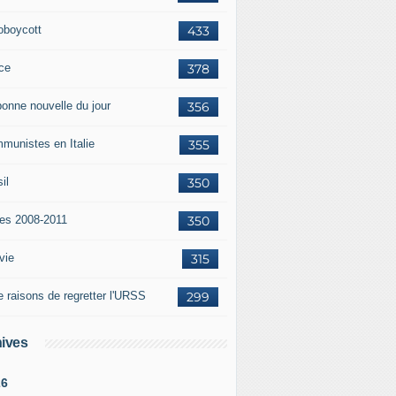
oboycott
433
ce
378
bonne nouvelle du jour
356
munistes en Italie
355
il
350
tes 2008-2011
350
vie
315
e raisons de regretter l'URSS
299
ives
26