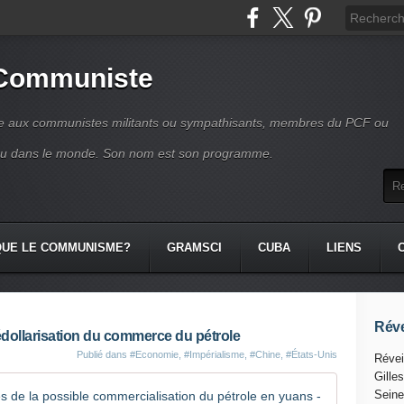
 Communiste
se aux communistes militants ou sympathisants, membres du PCF ou
ou dans le monde. Son nom est son programme.
QUE LE COMMUNISME?
GRAMSCI
CUBA
LIENS
Réve
dédollarisation du commerce du pétrole
Publié dans
#Economie
,
#Impérialisme
,
#Chine
,
#États-Unis
Révei
Gille
Les autori
Seine