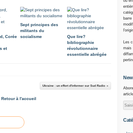
ou en
e
entiè
p
catég
a
barre
s
modif
Sept principes des
s
l'origi
militants du
e
d, Corée
socialisme
Que lire?
e
Les c
bibliographie
n
mais 
s et
révolutionnaire
U
diffa
essentielle abrégée
k
perti
r
a
i
News
n
Ukraine : un effort d'informer sur Sud Radio
Abonn
e
articl
a
Retour à l'accueil
u
j
o
u
Caté
r
d