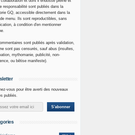
 collaboration et dont il endosse pleine et
re responsabilité sont publiés dans la
orie GQ, accessible directement dans la
 de menu. Ils sont reproductibles, sans
ication, à condition d'en mentionner
ne.
ommentaires sont publiés après validation,
ne sont pas censurés, sauf abus (insultes,
mation, mythomanie, publicité, non-
nence, ou bêtise manifeste).
letter
ez-vous pour être averti des nouveaux
es publiés.
gories