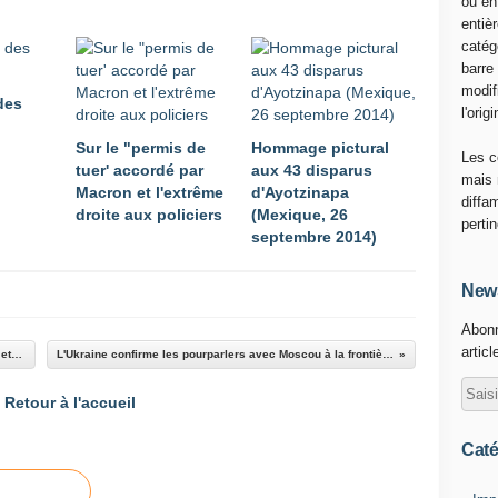
ou en
s
entiè
s
catég
i
barre
o
modif
n
 des
l'origi
e
u
Sur le "permis de
Hommage pictural
Les c
r
tuer' accordé par
aux 43 disparus
mais 
o
Macron et l'extrême
d'Ayotzinapa
diffa
p
droite aux policiers
(Mexique, 26
perti
é
septembre 2014)
e
n
News
n
e
Abonn
,
articl
Vers des négociations directes entre l'Ukraine et la Russsie?
L'Ukraine confirme les pourparlers avec Moscou à la frontière biélorusse.
U
r
Retour à l'accueil
s
u
Caté
l
a