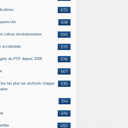
lications
675
aume-Uni
618
et culture révolutionnaires
595
e occidentale
579
grès du PCF depuis 2008
576
ie
567
icles les plus lus archivés chaque
535
aine
514
ée
476
ombie
450