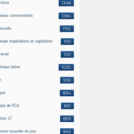
ctions
1348
eaux communistes
1284
ezuela
1192
rope impérialiste et capitaliste
1110
travail
1101
rique latine
1030
e
936
ique
894
ope de l'Est
891
tion 17
859
bonne nouvelle du jour
843