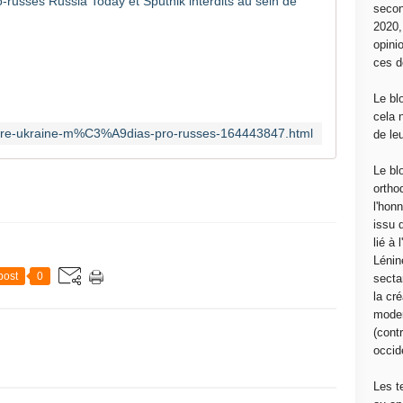
Guerre en
secon
2020
L
opini
a
ces d
P
r
Le bl
é
cela 
s
erre-ukraine-m%C3%A9dias-pro-russes-164443847.html
de le
i
d
Le bl
e
ortho
n
l'hon
t
issu 
e
lié à
d
Lénin
e
post
0
sectar
l
la cré
a
moder
C
(contr
o
occide
m
m
Les t
i