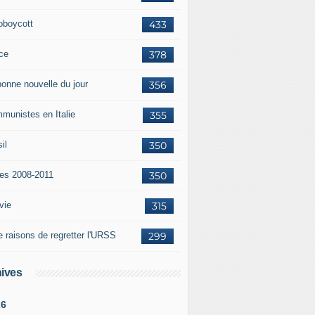
oboycott
433
ce
378
bonne nouvelle du jour
356
munistes en Italie
355
il
350
tes 2008-2011
350
vie
315
e raisons de regretter l'URSS
299
ives
26