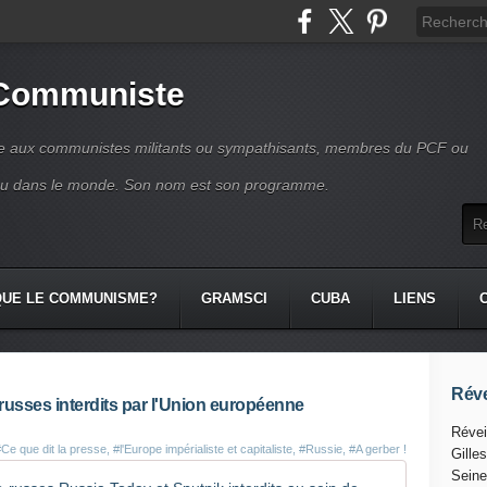
 Communiste
se aux communistes militants ou sympathisants, membres du PCF ou
ou dans le monde. Son nom est son programme.
QUE LE COMMUNISME?
GRAMSCI
CUBA
LIENS
Réve
russes interdits par l'Union européenne
Révei
Ce que dit la presse
,
#l'Europe impérialiste et capitaliste
,
#Russie
,
#A gerber !
Gille
Seine