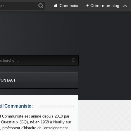
Connexion
+
Créer mon blog
CONTACT
il Communiste :
l Communiste est animé depuis 2010 par
s Questiaux (GQ), né en 1958 à Neuilly sur
, professeur d'histoire de l'enseignement