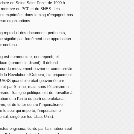
 Ukraine: les médias pro-russes Russia Today et Sputnik int
daire en Seine Saint-Denis de 1990 à
, membre du PCF et du SNES. Les
ons exprimées dans le blog n'engagent pas
eux organisations.
og reproduit des documents pertinents,
ne signifie pas forcément une approbation
ur contenu.
og est communiste, non-repenti, et
doxe (comme ils disent). Il défend
neur du mouvement ouvrier et communiste
de la Révolution d'Octobre, historiquement
 l'URSS quand elle était gouvernée par
e et par Staline, mais sans fétichisme ni
isme. Sa ligne politique est de travailler à
ation et à l'unité du parti du prolétariat
ne, et de lutter contre l'impérialisme
e le seul qui importe, l'impérialisme
ntal, dirigé par les États-Unis).
extes originaux, écrits par l'animateur seul