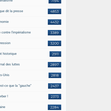
érialisme
7194
que dit la presse
4853
nomie
4432
e contre l'impérialisme
3389
ression
3200
t historique
2911
nal des luttes
2897
ts-Unis
2818
est-ce que la "gauche"
2437
rber !
2373
aine
2284