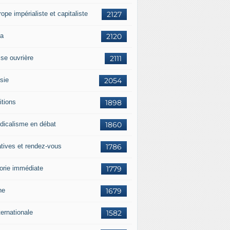
rope impérialiste et capitaliste
2127
a
2120
sse ouvrière
2111
sie
2054
itions
1898
dicalisme en débat
1860
atives et rendez-vous
1786
orie immédiate
1779
ne
1679
ternationale
1582