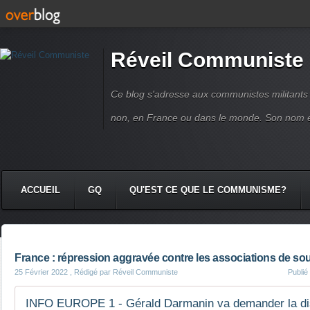
Réveil Communiste
Ce blog s'adresse aux communistes militant
non, en France ou dans le monde. Son nom 
ACCUEIL
GQ
QU'EST CE QUE LE COMMUNISME?
France : répression aggravée contre les associations de sout
25 Février 2022
, Rédigé par Réveil Communiste
Publi