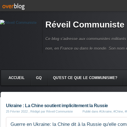
Réveil Communiste
Ce blog s'adresse aux communistes militant
non, en France ou dans le monde. Son nom 
ACCUEIL
GQ
QU'EST CE QUE LE COMMUNISME?
Ukraine : La Chine soutient implicitement la Russie
25 Février 2022
, Rédigé par Réveil Communiste
Publié dans
#Ukraine
,
#Chine
,
#