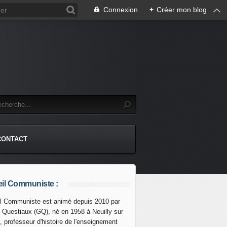
Connexion
+
Créer mon blog
CONTACT
il Communiste :
l Communiste est animé depuis 2010 par
s Questiaux (GQ), né en 1958 à Neuilly sur
ue porte ses fruits : l'opposition vénézuélienne rompt le boy
, professeur d'histoire de l'enseignement