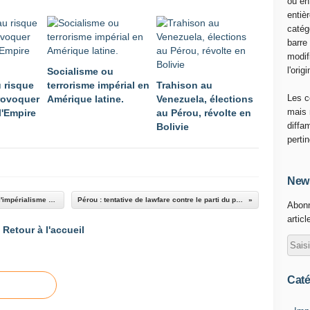
ou en
n
entiè
2
catég
0
barre
2
modif
1
l'origi
Socialisme ou
-
u risque
terrorisme impérial en
Trahison au
0
Les c
provoquer
Amérique latine.
Venezuela, élections
8
mais 
 l'Empire
au Pérou, révolte en
-
diffa
Bolivie
2
perti
9
1
8
News
:
On ne peut pas combattre à la fois la Chine et l'impérialisme américain
Pérou : tentative de lawfare contre le parti du président
Abonn
1
articl
4
Retour à l'accueil
:
5
3
C
Caté
a
r