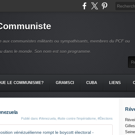
 Communiste
se aux communistes militants ou sympathisants, membres du PCF ou
ou dans le monde. Son nom est son programme.
QUE LE COMMUNISME?
GRAMSCI
CUBA
LIENS
Réve
Venezuela
Publié dans
#Venezuela
,
#lutte contre l'impérialisme
,
#Élections
Révei
Gille
'Le dialog
Seine