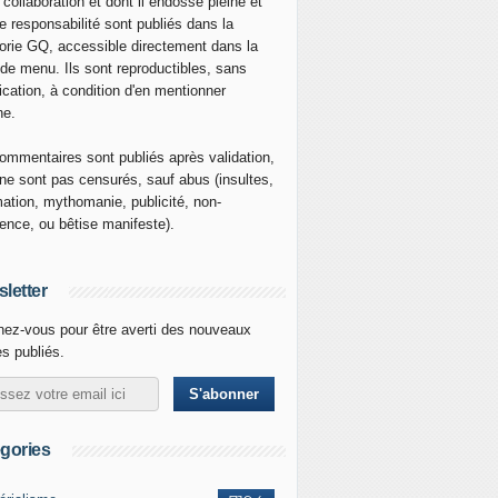
 collaboration et dont il endosse pleine et
re responsabilité sont publiés dans la
orie GQ, accessible directement dans la
 de menu. Ils sont reproductibles, sans
ication, à condition d'en mentionner
ne.
ommentaires sont publiés après validation,
ne sont pas censurés, sauf abus (insultes,
mation, mythomanie, publicité, non-
nence, ou bêtise manifeste).
letter
ez-vous pour être averti des nouveaux
es publiés.
gories