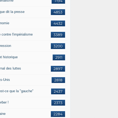
érialisme
7194
que dit la presse
4853
nomie
4432
e contre l'impérialisme
3389
ression
3200
t historique
2911
nal des luttes
2897
ts-Unis
2818
est-ce que la "gauche"
2437
rber !
2373
aine
2284