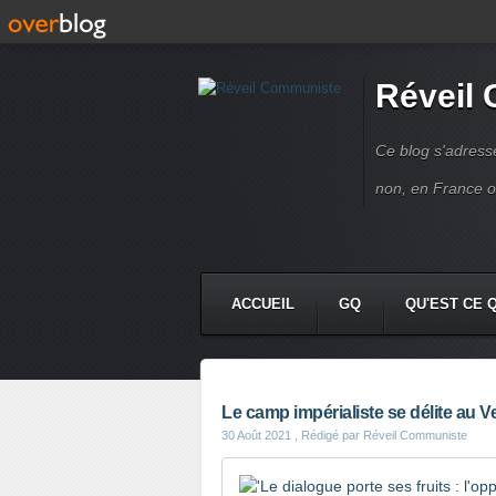
Réveil
Ce blog s'adres
non, en France 
ACCUEIL
GQ
QU'EST CE 
Le camp impérialiste se délite au 
30 Août 2021
, Rédigé par Réveil Communiste