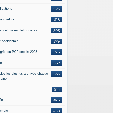
lications
675
aume-Uni
618
et culture révolutionnaires
595
e occidentale
579
grès du PCF depuis 2008
576
ie
567
icles les plus lus archivés chaque
535
aine
514
ée
476
ombie
450