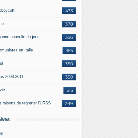
oboycott
433
ce
378
bonne nouvelle du jour
356
munistes en Italie
355
il
350
tes 2008-2011
350
vie
315
e raisons de regretter l'URSS
299
ives
26