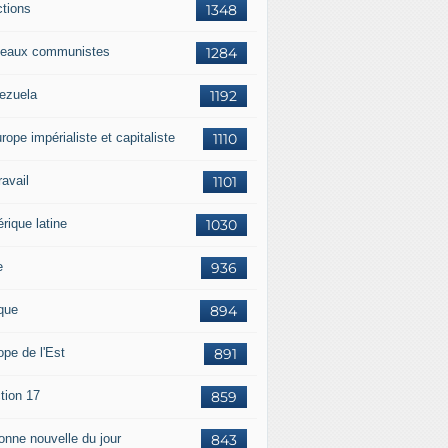
ctions
1348
eaux communistes
1284
ezuela
1192
rope impérialiste et capitaliste
1110
travail
1101
rique latine
1030
e
936
ique
894
ope de l'Est
891
tion 17
859
bonne nouvelle du jour
843