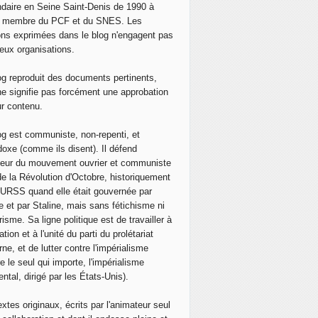
daire en Seine Saint-Denis de 1990 à
, membre du PCF et du SNES. Les
ons exprimées dans le blog n'engagent pas
eux organisations.
og reproduit des documents pertinents,
ne signifie pas forcément une approbation
ur contenu.
og est communiste, non-repenti, et
doxe (comme ils disent). Il défend
neur du mouvement ouvrier et communiste
de la Révolution d'Octobre, historiquement
 l'URSS quand elle était gouvernée par
e et par Staline, mais sans fétichisme ni
isme. Sa ligne politique est de travailler à
ation et à l'unité du parti du prolétariat
ne, et de lutter contre l'impérialisme
e le seul qui importe, l'impérialisme
ntal, dirigé par les États-Unis).
extes originaux, écrits par l'animateur seul