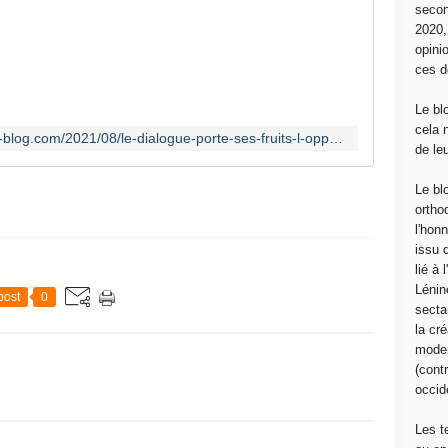
secon
É
2020
d
opini
i
ces d
t
é
Le bl
p
cela 
http://mouvementcommuniste.over-blog.com/2021/08/le-dialogue-porte-ses-fruits-l-opposition-venezuelienne-rompt-le-boycott-electoral.html
a
de le
r
R
Le bl
e
ortho
y
l'hon
n
issu 
a
lié à
l
Lénin
post
0
d
sectar
o
la cré
H
moder
e
(contr
n
occide
q
u
Les t
e