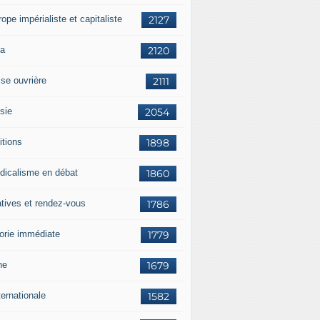
rope impérialiste et capitaliste
2127
a
2120
sse ouvrière
2111
sie
2054
itions
1898
dicalisme en débat
1860
atives et rendez-vous
1786
orie immédiate
1779
ne
1679
ternationale
1582