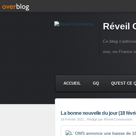
Réveil
Ce blog s'adres
non, en France 
ACCUEIL
GQ
QU'EST CE 
La bonne nouvelle du jour (18 févri
18 Février 2021
, Rédigé par Réveil Communiste