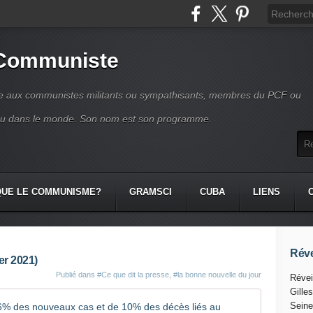
 Communiste
se aux communistes militants ou sympathisants, membres du PCF ou
ou dans le monde. Son nom est son programme.
QUE LE COMMUNISME?
GRAMSCI
CUBA
LIENS
Réve
er 2021)
Publié dans
#Ce que dit la presse
,
#la bonne nouvelle du jour
Révei
Gille
L' OMS an
Seine