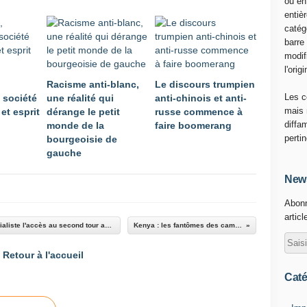
ou en
O
entiè
M
catég
S
barre
T
modif
e
l'origi
d
Racisme anti-blanc,
Le discours trumpien
r
Les c
 société
une réalité qui
anti-chinois et anti-
o
mais 
et esprit
dérange le petit
russe commence à
s
diffa
monde de la
faire boomerang
A
perti
bourgeoisie de
d
gauche
h
a
News
n
Abonn
o
articl
m
Équateur : tentative d'interdire au candidat socialiste l'accès au second tour avec une ingérence de la Colombie
Kenya : les fantômes des camps britanniques
G
h
Retour à l'accueil
e
b
Caté
r
e