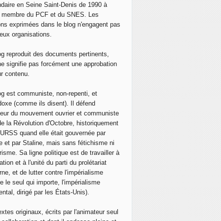
daire en Seine Saint-Denis de 1990 à
, membre du PCF et du SNES. Les
ons exprimées dans le blog n'engagent pas
eux organisations.
og reproduit des documents pertinents,
ne signifie pas forcément une approbation
ur contenu.
og est communiste, non-repenti, et
doxe (comme ils disent). Il défend
neur du mouvement ouvrier et communiste
de la Révolution d'Octobre, historiquement
 l'URSS quand elle était gouvernée par
e et par Staline, mais sans fétichisme ni
isme. Sa ligne politique est de travailler à
ation et à l'unité du parti du prolétariat
ne, et de lutter contre l'impérialisme
e le seul qui importe, l'impérialisme
ntal, dirigé par les États-Unis).
extes originaux, écrits par l'animateur seul