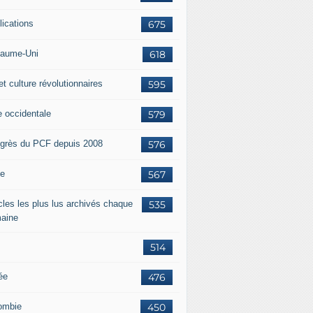
lications
675
aume-Uni
618
et culture révolutionnaires
595
e occidentale
579
grès du PCF depuis 2008
576
ie
567
icles les plus lus archivés chaque
535
aine
514
ée
476
ombie
450