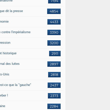
érialisme
7194
que dit la presse
4854
nomie
4433
e contre l'impérialisme
3390
ression
3200
t historique
2911
nal des luttes
2897
ts-Unis
2818
est-ce que la "gauche"
2437
rber !
2373
aine
2284