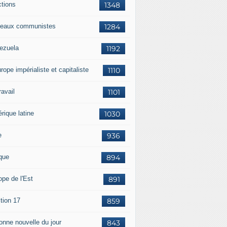
ctions
1348
eaux communistes
1284
ezuela
1192
rope impérialiste et capitaliste
1110
travail
1101
rique latine
1030
e
936
ique
894
ope de l'Est
891
tion 17
859
bonne nouvelle du jour
843