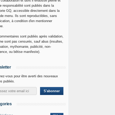
 collaboration et dont il endosse pleine et
re responsabilité sont publiés dans la
orie GQ, accessible directement dans la
 de menu. Ils sont reproductibles, sans
ication, à condition d'en mentionner
ne.
ommentaires sont publiés après validation,
ne sont pas censurés, sauf abus (insultes,
mation, mythomanie, publicité, non-
nence, ou bêtise manifeste).
letter
ez-vous pour être averti des nouveaux
es publiés.
gories