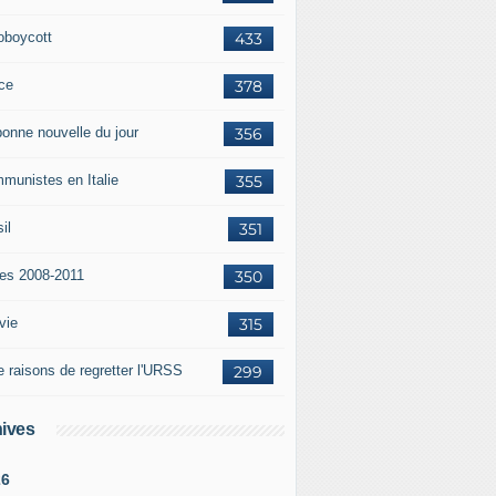
oboycott
433
ce
378
bonne nouvelle du jour
356
munistes en Italie
355
il
351
tes 2008-2011
350
vie
315
e raisons de regretter l'URSS
299
ives
26