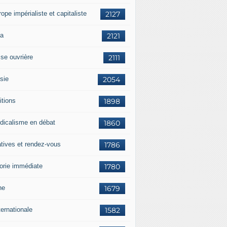
rope impérialiste et capitaliste
2127
a
2121
sse ouvrière
2111
sie
2054
itions
1898
dicalisme en débat
1860
atives et rendez-vous
1786
orie immédiate
1780
ne
1679
ternationale
1582