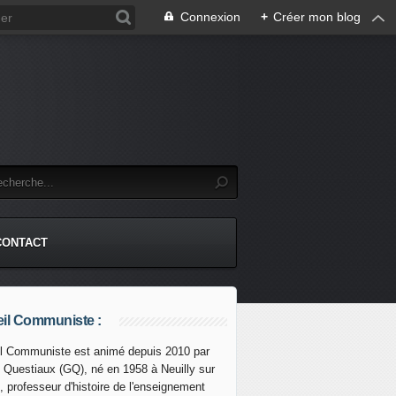
Connexion
+
Créer mon blog
CONTACT
il Communiste :
l Communiste est animé depuis 2010 par
s Questiaux (GQ), né en 1958 à Neuilly sur
nonce une baisse de 16% des nouveaux cas et de 10% des 
, professeur d'histoire de l'enseignement