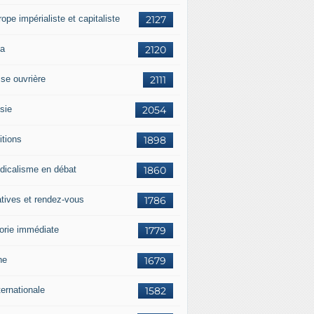
rope impérialiste et capitaliste
2127
a
2120
sse ouvrière
2111
sie
2054
itions
1898
dicalisme en débat
1860
atives et rendez-vous
1786
orie immédiate
1779
ne
1679
ternationale
1582