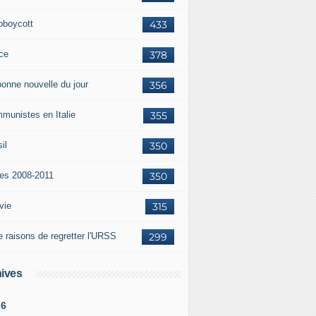
oboycott
433
ce
378
bonne nouvelle du jour
356
munistes en Italie
355
il
350
tes 2008-2011
350
vie
315
e raisons de regretter l'URSS
299
ives
26