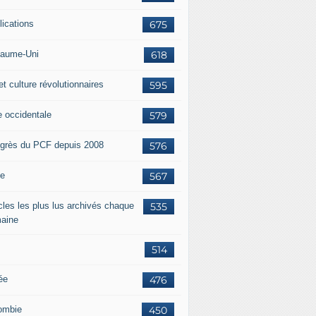
lications
675
aume-Uni
618
et culture révolutionnaires
595
e occidentale
579
grès du PCF depuis 2008
576
ie
567
icles les plus lus archivés chaque
535
aine
514
ée
476
ombie
450