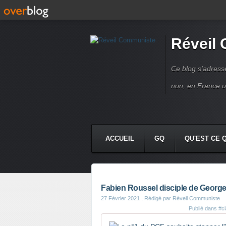
Réveil
Ce blog s'adres
non, en France 
ACCUEIL
GQ
QU'EST CE 
Fabien Roussel disciple de Georg
27 Février 2021
, Rédigé par Réveil Communiste
Publié dans
#c