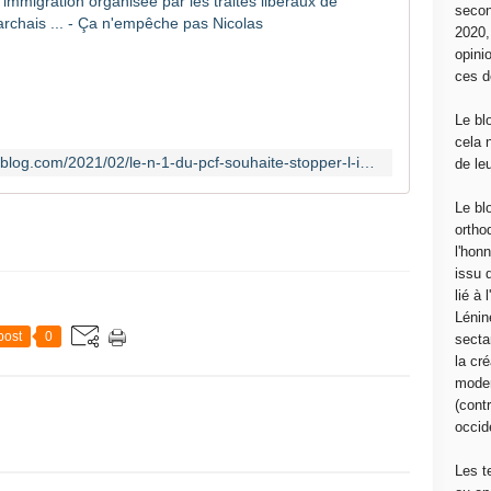
Le n°1 du
secon
2020
F
opini
a
ces d
b
i
Le bl
e
cela 
n
http://canempechepasnicolas.over-blog.com/2021/02/le-n-1-du-pcf-souhaite-stopper-l-immigration-organisee-par-les-traites-liberaux-de-bruxelles-et-la-video-de-georges-marchais.html
de le
R
o
Le bl
u
ortho
s
l'hon
s
issu 
e
lié à
l
Lénin
e
post
0
sectar
n
la cré
m
moder
a
(contr
r
occide
s
2
Les t
0