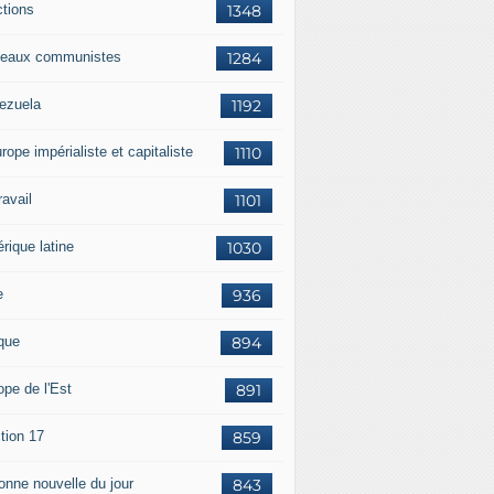
ctions
1348
eaux communistes
1284
ezuela
1192
rope impérialiste et capitaliste
1110
travail
1101
rique latine
1030
e
936
ique
894
ope de l'Est
891
tion 17
859
bonne nouvelle du jour
843