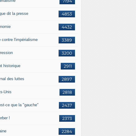
érialisme
7194
que dit la presse
4853
nomie
4432
e contre l'impérialisme
3389
ression
3200
t historique
2911
nal des luttes
2897
ts-Unis
2818
est-ce que la "gauche"
2437
rber !
2373
aine
2284