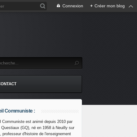
Connexion
+
Créer mon blog
CONTACT
il Communiste :
l Communiste est animé depuis 2010 par
s Questiaux (GQ), né en 1958 à Neuilly sur
, professeur d'histoire de l'enseignement