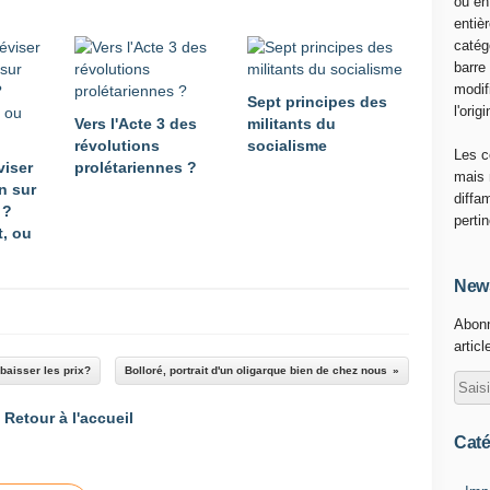
ou en
1
entiè
9
catég
.
barre
R
modif
T
Sept principes des
l'origi
F
Vers l'Acte 3 des
militants du
r
révolutions
socialisme
Les c
a
viser
prolétariennes ?
mais 
n
n sur
diffa
c
 ?
perti
e
, ou
G
e
News
o
r
Abonn
g
articl
e
 baisser les prix?
Bolloré, portrait d'un oligarque bien de chez nous
s
M
Retour à l'accueil
a
Caté
r
c