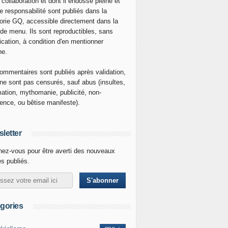
 collaboration et dont il endosse pleine et
re responsabilité sont publiés dans la
orie GQ, accessible directement dans la
 de menu. Ils sont reproductibles, sans
ication, à condition d'en mentionner
ne.
ommentaires sont publiés après validation,
ne sont pas censurés, sauf abus (insultes,
mation, mythomanie, publicité, non-
nence, ou bêtise manifeste).
letter
ez-vous pour être averti des nouveaux
es publiés.
gories