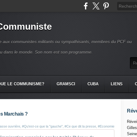
 Communiste
se aux communistes militants ou sympathisants, membres du PCF ou
ou dans le monde. Son nom est son programme.
QUE LE COMMUNISME?
GRAMSCI
CUBA
LIENS
Réve
es Marchais ?
Révei
lasse ouvrière
,
#Qu'est-ce que la "gauche"
,
#Ce que dit la presse
,
#Economie
Gille
Seine