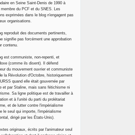
 PCF souhaite stopper l'"immigration organisée par les trait
daire en Seine Saint-Denis de 1990 à
, membre du PCF et du SNES. Les
ons exprimées dans le blog n'engagent pas
eux organisations.
og reproduit des documents pertinents,
ne signifie pas forcément une approbation
ur contenu.
og est communiste, non-repenti, et
doxe (comme ils disent). Il défend
neur du mouvement ouvrier et communiste
de la Révolution d'Octobre, historiquement
 l'URSS quand elle était gouvernée par
e et par Staline, mais sans fétichisme ni
isme. Sa ligne politique est de travailler à
ation et à l'unité du parti du prolétariat
ne, et de lutter contre l'impérialisme
e le seul qui importe, l'impérialisme
ntal, dirigé par les États-Unis).
extes originaux, écrits par l'animateur seul