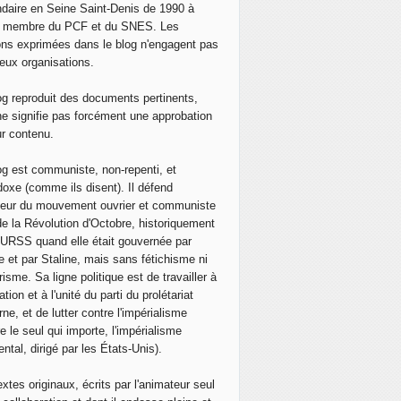
daire en Seine Saint-Denis de 1990 à
, membre du PCF et du SNES. Les
ons exprimées dans le blog n'engagent pas
eux organisations.
og reproduit des documents pertinents,
ne signifie pas forcément une approbation
ur contenu.
og est communiste, non-repenti, et
doxe (comme ils disent). Il défend
neur du mouvement ouvrier et communiste
de la Révolution d'Octobre, historiquement
 l'URSS quand elle était gouvernée par
e et par Staline, mais sans fétichisme ni
isme. Sa ligne politique est de travailler à
ation et à l'unité du parti du prolétariat
ne, et de lutter contre l'impérialisme
e le seul qui importe, l'impérialisme
ntal, dirigé par les États-Unis).
extes originaux, écrits par l'animateur seul