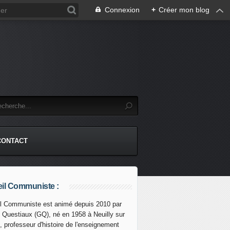
Connexion
+
Créer mon blog
CONTACT
il Communiste :
l Communiste est animé depuis 2010 par
s Questiaux (GQ), né en 1958 à Neuilly sur
ez: Poèmes de Federico García Lorca et Luis de Góngora (P
, professeur d'histoire de l'enseignement