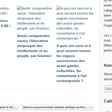
ou en
c
entiè
o
catég
m
barre
m
modif
ntion
e
l'origi
 6.66 !
l
'
Les c
Sentir, comprendre,
u
mais 
savoir, l'éducation
n
diffa
réciproque des
A quoi ont servi et à
d
perti
intellectuels et du
quoi servent encore
e
peuple, par Gramsci
les vagues
s
successives des
p
News
avant-gardes
è
culturelles, du
Abonn
r
romantisme à l'art
articl
e
contemporain ?
s
d
e
l
Caté
a
Les plans secrets du monarque d'Absurdistan pour le réveillon
Nouvel assassinat d'une militante politique au Honduras
c