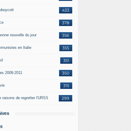
oboycott
433
ce
378
bonne nouvelle du jour
356
munistes en Italie
355
il
351
tes 2008-2011
350
vie
315
e raisons de regretter l'URSS
299
ives
26