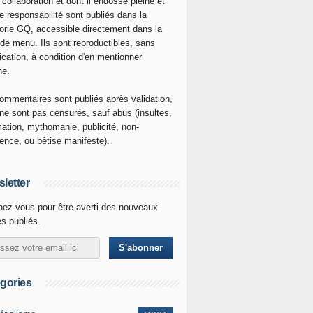
 collaboration et dont il endosse pleine et
re responsabilité sont publiés dans la
orie GQ, accessible directement dans la
 de menu. Ils sont reproductibles, sans
ication, à condition d'en mentionner
ne.
ommentaires sont publiés après validation,
ne sont pas censurés, sauf abus (insultes,
mation, mythomanie, publicité, non-
nence, ou bêtise manifeste).
letter
ez-vous pour être averti des nouveaux
es publiés.
gories