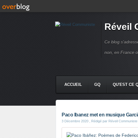
Réveil
Ce blog s'adres
non, en France 
ACCUEIL
GQ
QU'EST CE 
Paco Ibanez met en musique Garci
3 Décembre 2020
, Rédigé par Réveil Communiste