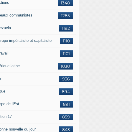
ctions
1348
eaux communistes
1285
ezuela
1192
rope impérialiste et capitaliste
1110
travail
1101
rique latine
1030
e
936
ique
894
ope de l'Est
891
tion 17
859
bonne nouvelle du jour
843