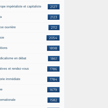
rope impérialiste et capitaliste
2127
a
2123
sse ouvrière
2112
sie
2054
itions
1898
dicalisme en débat
1861
atives et rendez-vous
1786
orie immédiate
1784
ne
1679
ternationale
1582