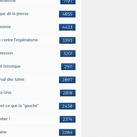
érialisme
7197
que dit la presse
4855
nomie
4433
e contre l'impérialisme
3393
ression
3201
t historique
2911
nal des luttes
2897
ts-Unis
2818
est-ce que la "gauche"
2438
rber !
2374
aine
2284