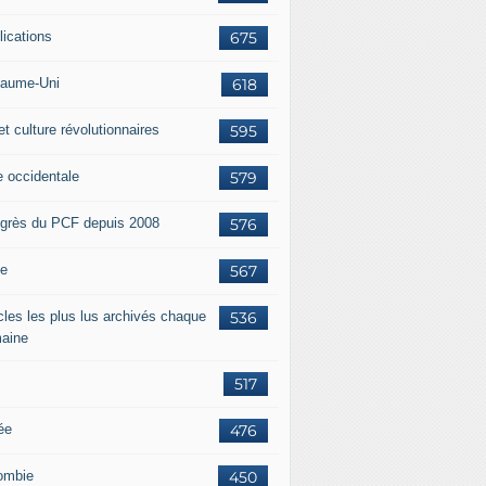
lications
675
aume-Uni
618
et culture révolutionnaires
595
e occidentale
579
grès du PCF depuis 2008
576
ie
567
icles les plus lus archivés chaque
536
aine
517
ée
476
ombie
450