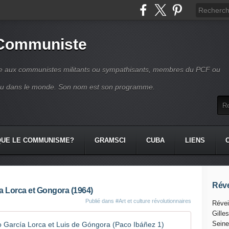
 Communiste
se aux communistes militants ou sympathisants, membres du PCF ou
ou dans le monde. Son nom est son programme.
QUE LE COMMUNISME?
GRAMSCI
CUBA
LIENS
Réve
a Lorca et Gongora (1964)
Publié dans
#Art et culture révolutionnaires
Révei
Gille
Paco Ibáñ
Seine