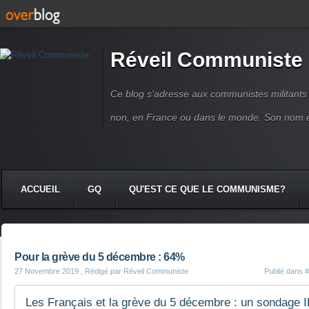
Réveil Communiste
Ce blog s'adresse aux communistes militant
non, en France ou dans le monde. Son nom 
ACCUEIL
GQ
QU'EST CE QUE LE COMMUNISME?
Pour la grève du 5 décembre : 64%
27 Novembre 2019
, Rédigé par Réveil Communiste
Publié dans
#