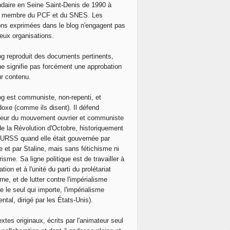
daire en Seine Saint-Denis de 1990 à
, membre du PCF et du SNES. Les
ons exprimées dans le blog n'engagent pas
eux organisations.
og reproduit des documents pertinents,
ne signifie pas forcément une approbation
ur contenu.
og est communiste, non-repenti, et
doxe (comme ils disent). Il défend
neur du mouvement ouvrier et communiste
de la Révolution d'Octobre, historiquement
 l'URSS quand elle était gouvernée par
e et par Staline, mais sans fétichisme ni
isme. Sa ligne politique est de travailler à
ation et à l'unité du parti du prolétariat
ne, et de lutter contre l'impérialisme
e le seul qui importe, l'impérialisme
ntal, dirigé par les États-Unis).
extes originaux, écrits par l'animateur seul