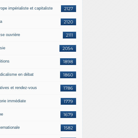
rope impérialiste et capitaliste
2127
a
2120
sse ouvrière
2111
sie
2054
itions
1898
dicalisme en débat
1860
atives et rendez-vous
1786
orie immédiate
1779
ne
1679
ternationale
1582