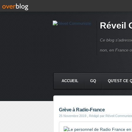
Réveil
Ce blog s'adres
non, en France 
ACCUEIL
GQ
QU'EST CE 
Grève à Radio-France
25 Novembre 2019
, Rédigé par Réveil Communist