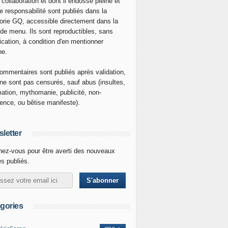
 collaboration et dont il endosse pleine et
re responsabilité sont publiés dans la
orie GQ, accessible directement dans la
 de menu. Ils sont reproductibles, sans
ication, à condition d'en mentionner
ne.
ommentaires sont publiés après validation,
ne sont pas censurés, sauf abus (insultes,
mation, mythomanie, publicité, non-
nence, ou bêtise manifeste).
letter
ez-vous pour être averti des nouveaux
es publiés.
gories