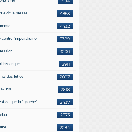
érialisme
7194
que dit la presse
4853
nomie
4432
e contre l'impérialisme
3389
ression
3200
t historique
2911
nal des luttes
2897
ts-Unis
2818
est-ce que la "gauche"
2437
rber !
2373
aine
2284