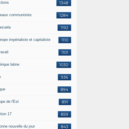
ctions
1348
eaux communistes
1284
ezuela
1192
rope impérialiste et capitaliste
1110
travail
1101
rique latine
1030
e
936
ique
894
ope de l'Est
891
tion 17
859
bonne nouvelle du jour
843