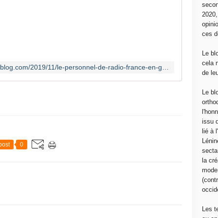
secon
D
2020
e
opini
p
ces d
u
i
Le bl
s
cela 
http://canempechepasnicolas.over-blog.com/2019/11/le-personnel-de-radio-france-en-greve-cloue-le-bec-aux-hauts-parleurs-de-macron.html
c
de le
e
l
Le bl
u
ortho
n
l'hon
d
issu 
i
lié à
m
Lénin
post
0
a
sectar
t
la cré
i
moder
n
(contr
,
occide
F
r
Les t
a