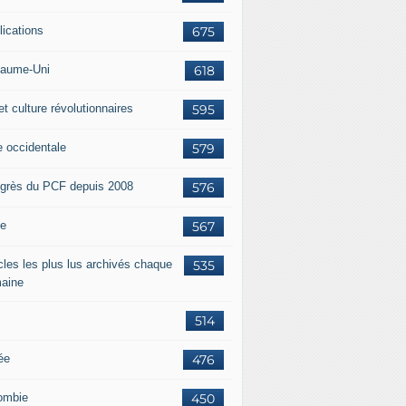
lications
675
aume-Uni
618
et culture révolutionnaires
595
e occidentale
579
grès du PCF depuis 2008
576
ie
567
icles les plus lus archivés chaque
535
aine
514
ée
476
ombie
450