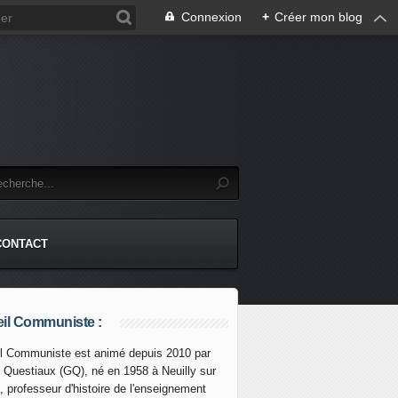
Connexion
+
Créer mon blog
CONTACT
il Communiste :
l Communiste est animé depuis 2010 par
s Questiaux (GQ), né en 1958 à Neuilly sur
nel de Radio France en grève cloue le bec aux hauts-parle
, professeur d'histoire de l'enseignement