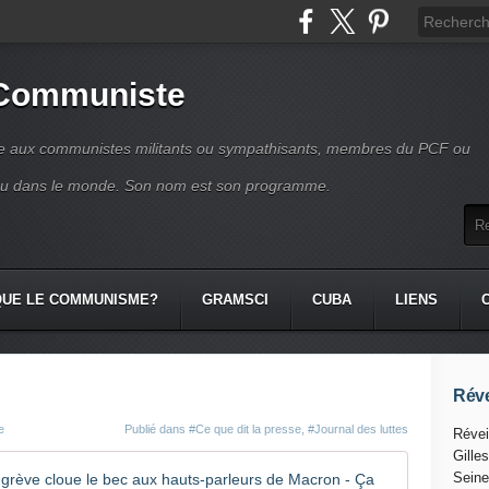
 Communiste
se aux communistes militants ou sympathisants, membres du PCF ou
ou dans le monde. Son nom est son programme.
QUE LE COMMUNISME?
GRAMSCI
CUBA
LIENS
Réve
e
Publié dans
#Ce que dit la presse
,
#Journal des luttes
Révei
Gille
Le person
Seine