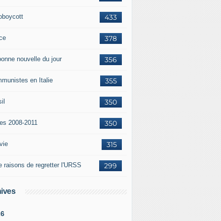
oboycott
433
ce
378
bonne nouvelle du jour
356
munistes en Italie
355
il
350
tes 2008-2011
350
vie
315
e raisons de regretter l'URSS
299
ives
26