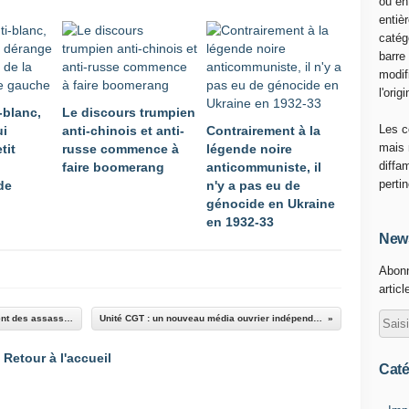
ou en
n
entiè
c
catég
e
barre
I
modif
n
l'origi
t
-blanc,
Le discours trumpien
e
Les c
ui
anti-chinois et anti-
Contrairement à la
r
mais 
tit
russe commence à
légende noire
,
diffa
faire boomerang
anticommuniste, il
F
perti
de
n'y a pas eu de
r
génocide en Ukraine
a
en 1932-33
n
News
c
Abonn
e
articl
C
u
Grève générale au Chili, contre le gouvernement des assassins
Unité CGT : un nouveau média ouvrier indépendant
l
t
Retour à l'accueil
u
Caté
r
e