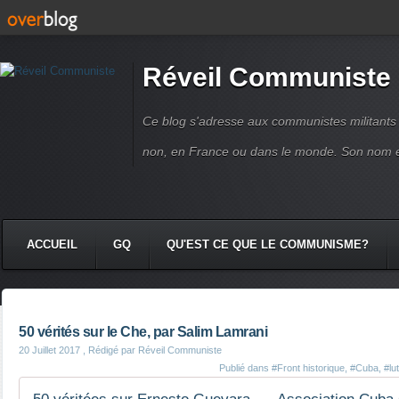
Réveil Communiste
Ce blog s'adresse aux communistes militant
non, en France ou dans le monde. Son nom 
ACCUEIL
GQ
QU'EST CE QUE LE COMMUNISME?
50 vérités sur le Che, par Salim Lamrani
20 Juillet 2017
, Rédigé par Réveil Communiste
Publié dans
#Front historique
,
#Cuba
,
#lu