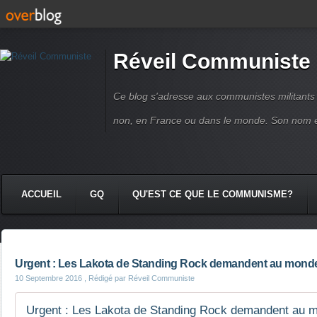
Réveil Communiste
Ce blog s'adresse aux communistes militant
non, en France ou dans le monde. Son nom 
ACCUEIL
GQ
QU'EST CE QUE LE COMMUNISME?
Urgent : Les Lakota de Standing Rock demandent au monde 
10 Septembre 2016
, Rédigé par Réveil Communiste