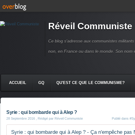
Réveil Communiste
Ce blog s'adresse aux communistes militant
non, en France ou dans le monde. Son nom 
ACCUEIL
GQ
QU'EST CE QUE LE COMMUNISME?
Syrie : qui bombarde qui à Alep ?
28 Septembre 2016
, Rédigé par Réveil Communiste
Publié dans
#Sy
Syrie : qui bombarde qui à Alep ? - Ça n'empêche pas 