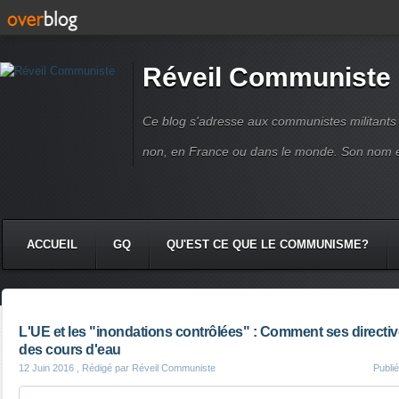
Réveil Communiste
Ce blog s'adresse aux communistes militant
non, en France ou dans le monde. Son nom 
ACCUEIL
GQ
QU'EST CE QUE LE COMMUNISME?
L'UE et les "inondations contrôlées" : Comment ses directives
des cours d'eau
12 Juin 2016
, Rédigé par Réveil Communiste
Publi