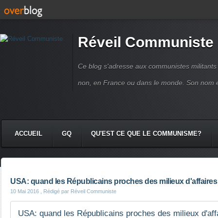
Réveil Communiste
Ce blog s'adresse aux communistes militant
non, en France ou dans le monde. Son nom 
ACCUEIL
GQ
QU'EST CE QUE LE COMMUNISME?
USA: quand les Républicains proches des milieux d'affaires 
10 Mai 2016
, Rédigé par Réveil Communiste