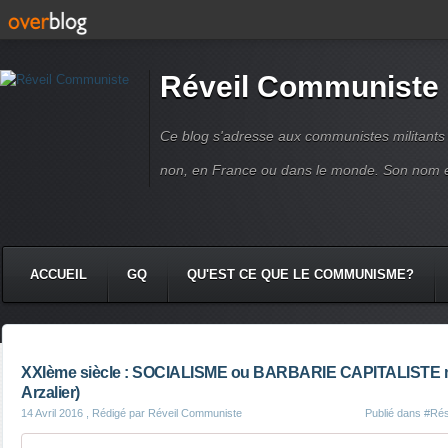
Réveil Communiste
Ce blog s'adresse aux communistes militant
non, en France ou dans le monde. Son nom 
ACCUEIL
GQ
QU'EST CE QUE LE COMMUNISME?
XXIème siècle : SOCIALISME ou BARBARIE CAPITALISTE mé
Arzalier)
14 Avril 2016
, Rédigé par Réveil Communiste
Publié dans
#Rés