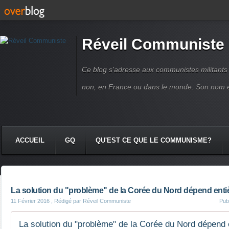
Réveil Communiste
Ce blog s'adresse aux communistes militant
non, en France ou dans le monde. Son nom 
ACCUEIL
GQ
QU'EST CE QUE LE COMMUNISME?
La solution du "problème" de la Corée du Nord dépend ent
11 Février 2016
, Rédigé par Réveil Communiste
Pub