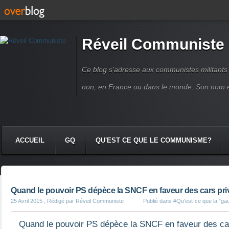
Réveil Communiste
Ce blog s'adresse aux communistes militant
non, en France ou dans le monde. Son nom 
ACCUEIL
GQ
QU'EST CE QUE LE COMMUNISME?
Quand le pouvoir PS dépèce la SNCF en faveur des cars pri
25 Avril 2015
, Rédigé par Réveil Communiste
Publié dans
#Qu'est-ce que la "ga