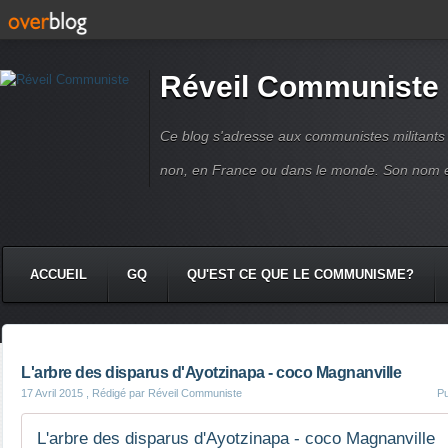
Réveil Communiste
Ce blog s'adresse aux communistes militant
non, en France ou dans le monde. Son nom 
ACCUEIL
GQ
QU'EST CE QUE LE COMMUNISME?
L'arbre des disparus d'Ayotzinapa - coco Magnanville
17 Avril 2015
, Rédigé par Réveil Communiste
Pu
L'arbre des disparus d'Ayotzinapa - coco Magnanville