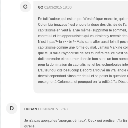
G
GQ
02/03/2015 18:00
En fait l'auteur, qui est un prof d'esthétique marxiste, qui e
Columbia (mazette!) est encore la dupe des clichés de l'anti
capitalisme en veut à la vie même (supprimer le sommeil, c'es
contre lui et les opportunistes qui voudraient y revenir de
N'est-il pas?<br /> <br /> Mais sans aller aussi loin, il pèc
capitalisme comme une forme du mal. Jamais Marx ne con
que tel, il raille l'hypocrisie de ses thuriféraires, ce n'es
doit reprendre et retourner dans le bon sens un bon nom
pour la domination du capitalisme; et les technologies int
L'auteur qui cite beaucoup Debord a trouvé un vrai angle c
devrait cependant s'inspirer de lui et se poser la question 
enseigner à Columbia, et pourquoi on l'a édité à "la Décou
D
DUBANT
02/03/2015 17:43
Je n'a pas aperçu les "aperçus géniaux". Ceux qui prédisent "la fin 
qu'elle.