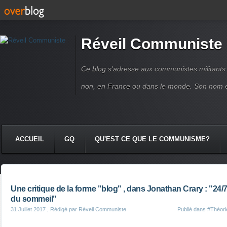
Réveil Communiste
Ce blog s'adresse aux communistes militant
non, en France ou dans le monde. Son nom 
ACCUEIL
GQ
QU'EST CE QUE LE COMMUNISME?
Une critique de la forme "blog" , dans Jonathan Crary : "24/7,
du sommeil"
31 Juillet 2017
, Rédigé par Réveil Communiste
Publié dans
#Théori