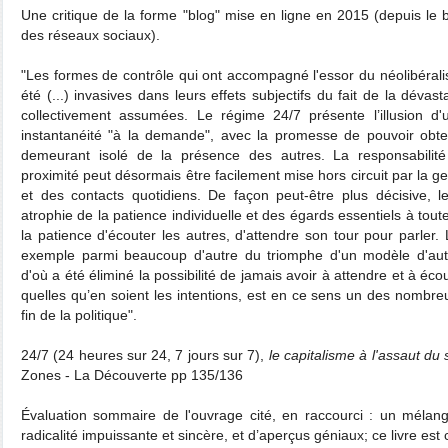
Une critique de la forme "blog" mise en ligne en 2015 (depuis le 
des réseaux sociaux).
"Les formes de contrôle qui ont accompagné l'essor du néolibéra
été (...) invasives dans leurs effets subjectifs du fait de la dévas
collectivement assumées. Le régime 24/7 présente l’illusion d
instantanéité "à la demande", avec la promesse de pouvoir obten
demeurant isolé de la présence des autres. La responsabilité 
proximité peut désormais être facilement mise hors circuit par la g
et des contacts quotidiens. De façon peut-être plus décisive, 
atrophie de la patience individuelle et des égards essentiels à tou
la patience d'écouter les autres, d'attendre son tour pour parle
exemple parmi beaucoup d'autre du triomphe d'un modèle d'aut
d'où a été éliminé la possibilité de jamais avoir à attendre et à éco
quelles qu’en soient les intentions, est en ce sens un des nombre
fin de la politique".
24/7 (24 heures sur 24, 7 jours sur 7),
le capitalisme à l'assaut du
Zones - La Découverte pp 135/136
Évaluation sommaire de l'ouvrage cité, en raccourci : un mélang
radicalité impuissante et sincère, et d’aperçus géniaux; ce livre e