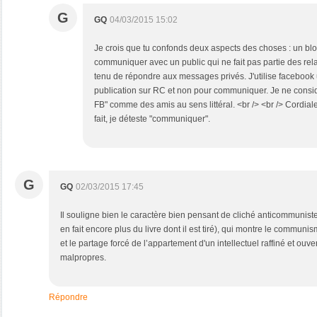
G
GQ
04/03/2015 15:02
Je crois que tu confonds deux aspects des choses : un blo
communiquer avec un public qui ne fait pas partie des rela
tenu de répondre aux messages privés. J'utilise facebook
publication sur RC et non pour communiquer. Je ne consi
FB" comme des amis au sens littéral. <br /> <br /> Cordia
fait, je déteste "communiquer".
G
GQ
02/03/2015 17:45
Il souligne bien le caractère bien pensant de cliché anticommuniste 
en fait encore plus du livre dont il est tiré), qui montre le commun
et le partage forcé de l’appartement d'un intellectuel raffiné et ouv
malpropres.
Répondre