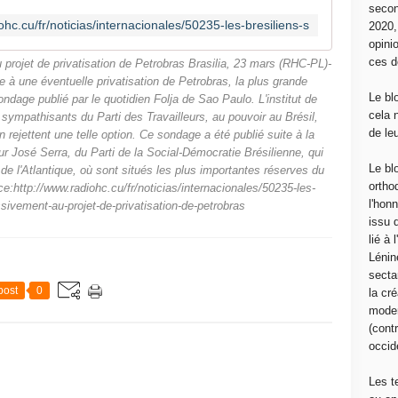
secon
ohc.cu/fr/noticias/internacionales/50235-les-bresiliens-s
2020
opini
ces d
projet de privatisation de Petrobras Brasilia, 23 mars (RHC-PL)-
 à une éventuelle privatisation de Petrobras, la plus grande
Le bl
ndage publié par le quotidien Folja de Sao Paulo. L'institut de
cela 
ympathisants du Parti des Travailleurs, au pouvoir au Brésil,
de le
 rejettent une telle option. Ce sondage a été publié suite à la
eur José Serra, du Parti de la Social-Démocratie Brésilienne, qui
Le bl
 de l'Atlantique, où sont situés les plus importantes réserves du
ortho
ttp://www.radiohc.cu/fr/noticias/internacionales/50235-les-
l'hon
sivement-au-projet-de-privatisation-de-petrobras
issu 
lié à
Lénin
sectar
post
0
la cré
moder
(contr
occide
Les t