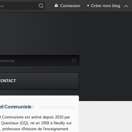
Connexion
+
Créer mon blog
CONTACT
il Communiste :
l Communiste est animé depuis 2010 par
s Questiaux (GQ), né en 1958 à Neuilly sur
, professeur d'histoire de l'enseignement