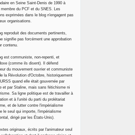
daire en Seine Saint-Denis de 1990 à
, membre du PCF et du SNES. Les
ons exprimées dans le blog n'engagent pas
eux organisations.
og reproduit des documents pertinents,
ne signifie pas forcément une approbation
ur contenu.
og est communiste, non-repenti, et
doxe (comme ils disent). Il défend
neur du mouvement ouvrier et communiste
de la Révolution d'Octobre, historiquement
 l'URSS quand elle était gouvernée par
e et par Staline, mais sans fétichisme ni
isme. Sa ligne politique est de travailler à
ation et à l'unité du parti du prolétariat
ne, et de lutter contre l'impérialisme
e le seul qui importe, l'impérialisme
ntal, dirigé par les États-Unis).
extes originaux, écrits par l'animateur seul