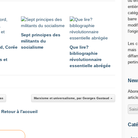
ou en
entiè
catég
barre
modif
l'origi
Sept principes des
militants du
Les c
d, Corée
socialisme
Que lire?
mais 
bibliographie
diffa
s et
révolutionnaire
perti
essentielle abrégée
News
Abonn
articl
las
Marxisme et universalisme, par Georges Gastaud
Retour à l'accueil
Caté