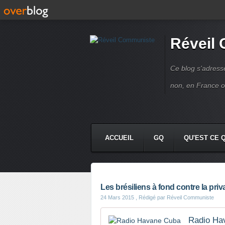
Réveil
Ce blog s'adres
non, en France 
ACCUEIL
GQ
QU'EST CE 
Les brésiliens à fond contre la priv
24 Mars 2015
, Rédigé par Réveil Communiste
Radio Ha