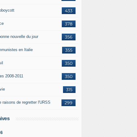
oboycott
433
ce
378
bonne nouvelle du jour
356
munistes en Italie
355
il
350
tes 2008-2011
350
vie
315
e raisons de regretter l'URSS
299
ives
26