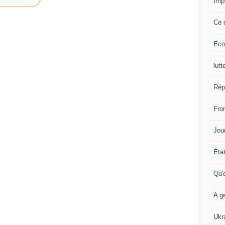
Imp
Ce 
Eco
lutt
Rép
Fron
Jour
Éta
Qu'
A ge
Ukr