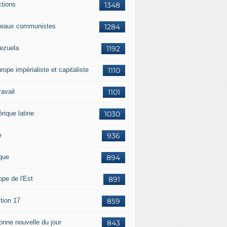
ctions
1348
eaux communistes
1284
ezuela
1192
rope impérialiste et capitaliste
1110
travail
1101
rique latine
1030
e
936
ique
894
ope de l'Est
891
tion 17
859
bonne nouvelle du jour
843