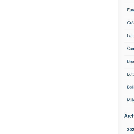
Eur
Grè
La 
Com
Brés
Lut
Boli
Mill
Arch
20