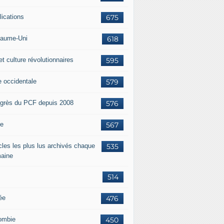
lications
675
aume-Uni
618
et culture révolutionnaires
595
e occidentale
579
grès du PCF depuis 2008
576
ie
567
icles les plus lus archivés chaque
535
aine
514
ée
476
ombie
450