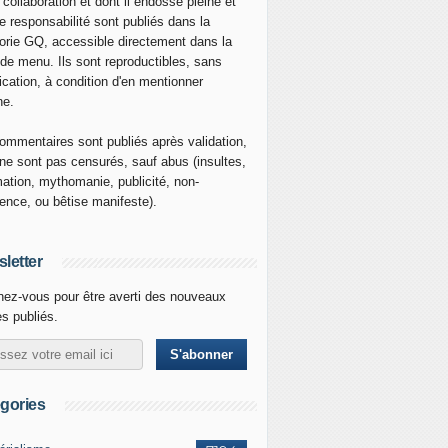
 collaboration et dont il endosse pleine et
re responsabilité sont publiés dans la
orie GQ, accessible directement dans la
 de menu. Ils sont reproductibles, sans
ication, à condition d'en mentionner
ne.
ommentaires sont publiés après validation,
ne sont pas censurés, sauf abus (insultes,
mation, mythomanie, publicité, non-
nence, ou bêtise manifeste).
letter
ez-vous pour être averti des nouveaux
es publiés.
gories