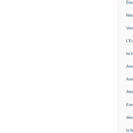
Éle
Rés
Ven
L'Eu
loi 
Amé
Asi
Afr
Eur
élec
la 