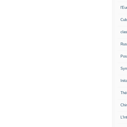
l'Eu
Cub
cla
Rus
Pos
Syn
Init
Thé
Chi
L'In