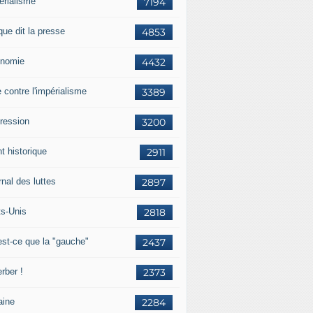
érialisme
7194
que dit la presse
4853
nomie
4432
e contre l'impérialisme
3389
ression
3200
t historique
2911
nal des luttes
2897
ts-Unis
2818
est-ce que la "gauche"
2437
rber !
2373
aine
2284