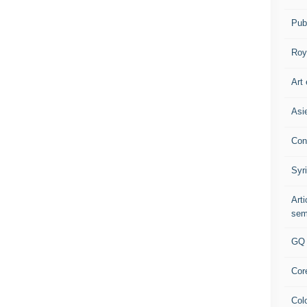
Pub
Roy
Art 
Asi
Con
Syr
Art
sem
GQ
Cor
Col