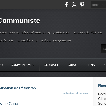
 Communiste
se aux communistes militants ou sympathisants, membres du PCF ou
ou dans le monde. Son nom est son programme.
QUE LE COMMUNISME?
GRAMSCI
CUBA
LIENS
Réve
atisation de Pétrobras
Publié dans
#Economie
Révei
Gille
vane Cuba
Seine