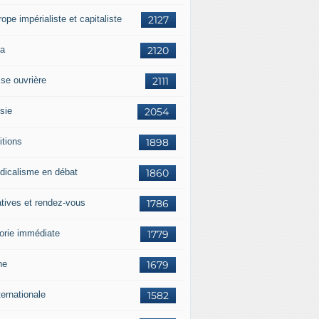
rope impérialiste et capitaliste
2127
a
2120
sse ouvrière
2111
sie
2054
itions
1898
dicalisme en débat
1860
atives et rendez-vous
1786
orie immédiate
1779
ne
1679
ternationale
1582