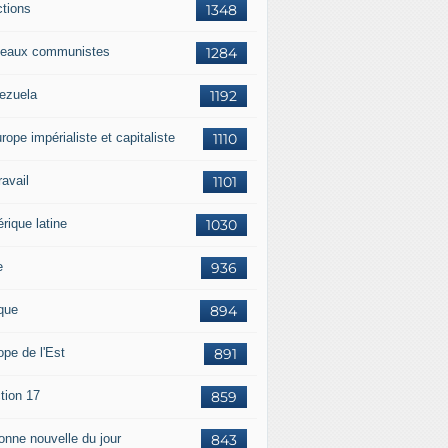
ctions
1348
eaux communistes
1284
ezuela
1192
rope impérialiste et capitaliste
1110
travail
1101
rique latine
1030
e
936
ique
894
ope de l'Est
891
tion 17
859
bonne nouvelle du jour
843