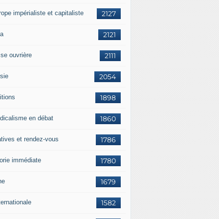
rope impérialiste et capitaliste
2127
a
2121
sse ouvrière
2111
sie
2054
itions
1898
dicalisme en débat
1860
atives et rendez-vous
1786
orie immédiate
1780
ne
1679
ternationale
1582