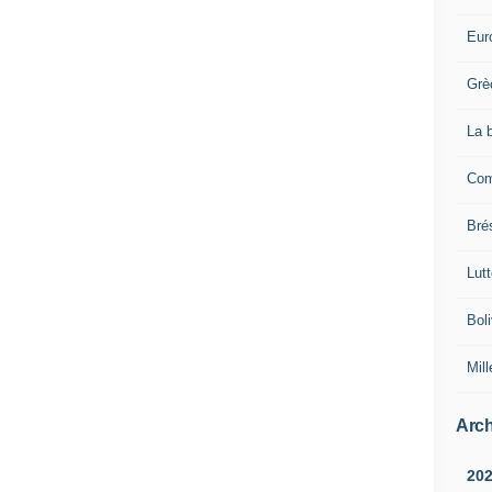
Eur
Grè
La 
Com
Brés
Lut
Boli
Mill
Arch
20