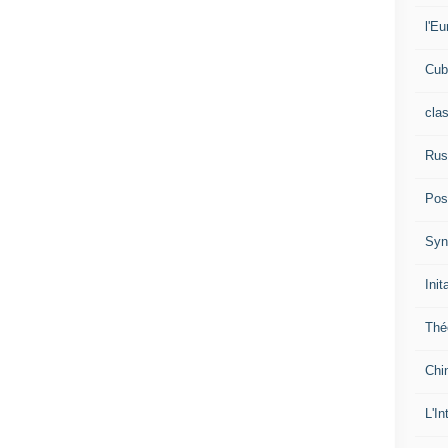
l'Eu
Cub
cla
Rus
Pos
Syn
Init
Thé
Chi
L'In