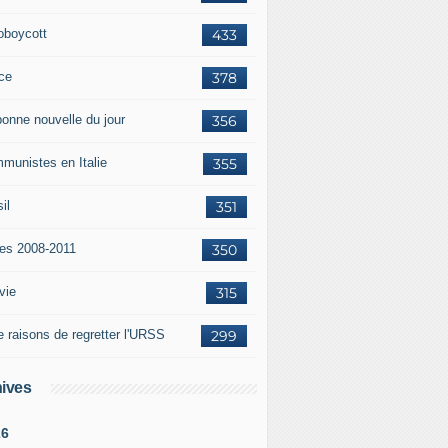
oboycott
433
ce
378
bonne nouvelle du jour
356
munistes en Italie
355
il
351
tes 2008-2011
350
vie
315
e raisons de regretter l'URSS
299
ives
26