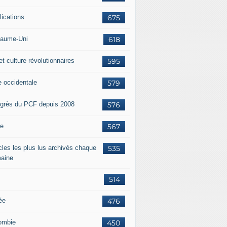
lications
675
aume-Uni
618
et culture révolutionnaires
595
e occidentale
579
grès du PCF depuis 2008
576
ie
567
icles les plus lus archivés chaque
535
aine
514
ée
476
ombie
450