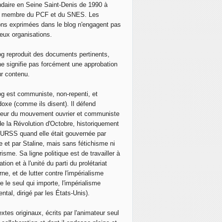
daire en Seine Saint-Denis de 1990 à
, membre du PCF et du SNES. Les
ons exprimées dans le blog n'engagent pas
eux organisations.
og reproduit des documents pertinents,
ne signifie pas forcément une approbation
ur contenu.
og est communiste, non-repenti, et
doxe (comme ils disent). Il défend
neur du mouvement ouvrier et communiste
de la Révolution d'Octobre, historiquement
 l'URSS quand elle était gouvernée par
e et par Staline, mais sans fétichisme ni
isme. Sa ligne politique est de travailler à
ation et à l'unité du parti du prolétariat
ne, et de lutter contre l'impérialisme
e le seul qui importe, l'impérialisme
ntal, dirigé par les États-Unis).
extes originaux, écrits par l'animateur seul