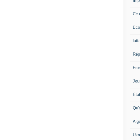
Imp
Ce 
Eco
lutt
Rép
Fron
Jour
Éta
Qu'
A ge
Ukr