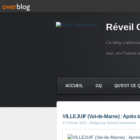
Réveil
Ce blog s'adres
non, en France 
ACCUEIL
GQ
QU'EST CE 
VILLEJUIF (Val-de-Marne) : Après l
27 Février 2015
, Rédigé par Réveil Communiste