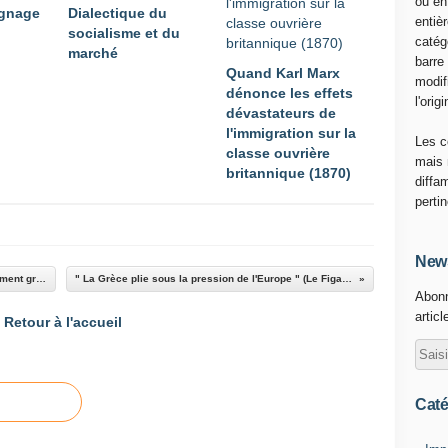
ou en
ignage
Dialectique du
entiè
socialisme et du
catég
marché
barre
Quand Karl Marx
modif
dénonce les effets
l'origi
dévastateurs de
l'immigration sur la
Les c
classe ouvrière
mais 
britannique (1870)
diffa
perti
News
Les 25 réformes structurelles que le gouvernement grec a promis à Bruxelles -
" La Grèce plie sous la pression de l'Europe " (Le Figaro) - Commun COMMUNE !
Abonn
articl
Retour à l'accueil
Caté