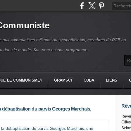
 Communiste
se aux communistes militants ou sympathisants, membres du PCF ou
ou dans le monde. Son nom est son programme.
QUE LE COMMUNISME?
GRAMSCI
CUBA
LIENS
Réve
a débaptisation du parvis Georges Marchais,
Révei
Gille
VILLEJUIF
Seine