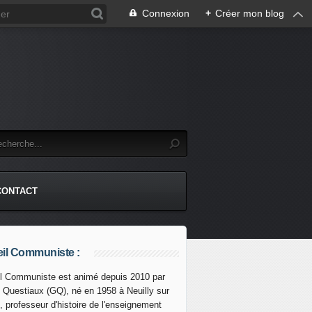
Connexion
+
Créer mon blog
CONTACT
il Communiste :
l Communiste est animé depuis 2010 par
s Questiaux (GQ), né en 1958 à Neuilly sur
 (Val-de-Marne) : Après la débaptisation du parvis Geo
, professeur d'histoire de l'enseignement