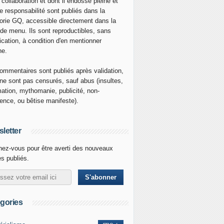
 collaboration et dont il endosse pleine et
re responsabilité sont publiés dans la
orie GQ, accessible directement dans la
 de menu. Ils sont reproductibles, sans
ication, à condition d'en mentionner
ne.
ommentaires sont publiés après validation,
ne sont pas censurés, sauf abus (insultes,
mation, mythomanie, publicité, non-
nence, ou bêtise manifeste).
letter
ez-vous pour être averti des nouveaux
es publiés.
gories