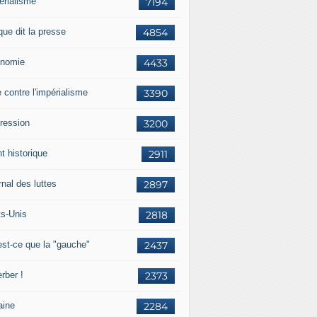
érialisme
7194
que dit la presse
4854
nomie
4433
e contre l'impérialisme
3390
ression
3200
t historique
2911
nal des luttes
2897
ts-Unis
2818
est-ce que la "gauche"
2437
rber !
2373
aine
2284