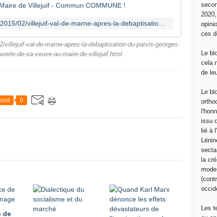
secon
2020
http://www.communcommune.com/2015/02/villejuif-val-de-marne-apres-la-debaptisation-du-parvis-georges-marchais-une-lettre-ouverte-de-sa-veuve-au-maire-de-villejuif.html
opini
ces d
lejuif-val-de-marne-apres-la-debaptisation-du-parvis-georges-
Le bl
verte-de-sa-veuve-au-maire-de-villejuif.html
cela 
de le
Le bl
post
0
ortho
l'hon
issu 
lié à
Lénin
sectar
la cré
moder
(contr
occide
Les t
e de