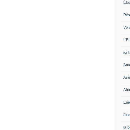
Éle
Rés
Ven
L'Eu
loi 
Amé
Asi
Afr
Eur
élec
la 