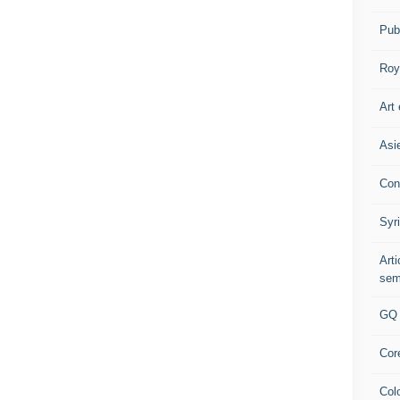
Pub
Roy
Art 
Asi
Con
Syr
Art
sem
GQ
Cor
Col