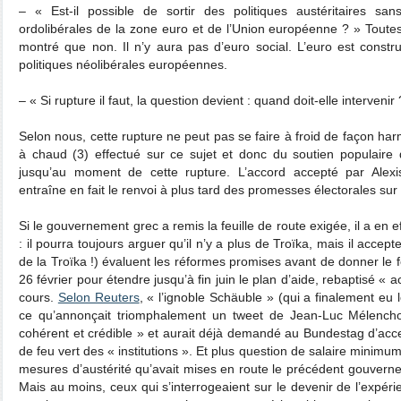
– « Est-il possible de sortir des politiques austéritaires san
ordolibérales de la zone euro et de l’Union européenne ? » Toutes
montré que non. Il n’y aura pas d’euro social. L’euro est constr
politiques néolibérales européennes.
– « Si rupture il faut, la question devient : quand doit-elle intervenir 
Selon nous, cette rupture ne peut pas se faire à froid de façon har
à chaud (3) effectué sur ce sujet et donc du soutien populaire 
jusqu’au moment de cette rupture. L’accord accepté par Alexis
entraîne en fait le renvoi à plus tard des promesses électorales sur 
Si le gouvernement grec a remis la feuille de route exigée, il a en
: il pourra toujours arguer qu’il n’y a plus de Troïka, mais il accepte
de la Troïka !) évaluent les réformes promises avant de donner le f
26 février pour étendre jusqu’à fin juin le plan d’aide, rebaptisé « a
cours.
Selon Reuters
, « l’ignoble Schäuble » (qui a finalement eu 
ce qu’annonçait triomphalement un tweet de Jean-Luc Mélenchon
cohérent et crédible » et aurait déjà demandé au Bundestag d’acce
de feu vert des « institutions ». Et plus question de salaire minimum 
mesures d’austérité qu’avait mises en route le précédent gouverne
Mais au moins, ceux qui s’interrogeaient sur le devenir de l’expér