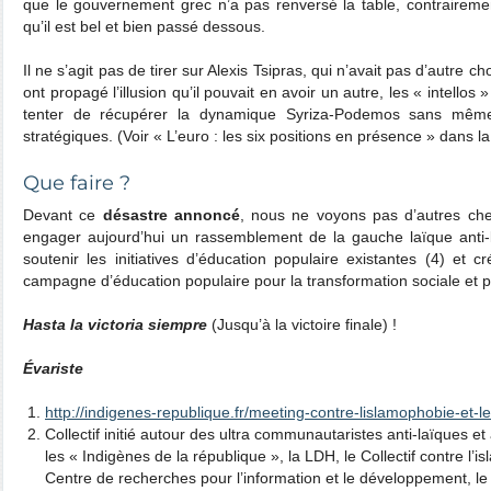
que le gouvernement grec n’a pas renversé la table, contrairemen
qu’il est bel et bien passé dessous.
Il ne s’agit pas de tirer sur Alexis Tsipras, qui n’avait pas d’autre choi
ont propagé l’illusion qu’il pouvait en avoir un autre, les « intellos »
tenter de récupérer la dynamique Syriza-Podemos sans même
stratégiques. (Voir « L’euro : les six positions en présence » dans la
Que faire ?
Devant ce
désastre annoncé
, nous ne voyons pas d’autres che
engager aujourd’hui un rassemblement de la gauche laïque anti-lib
soutenir les initiatives d’éducation populaire existantes (4) et c
campagne d’éducation populaire pour la transformation sociale et po
Hasta la victoria siempre
(Jusqu’à la victoire finale) !
Évariste
http://indigenes-republique.fr/meeting-contre-lislamophobie-et-le
Collectif initié autour des ultra communautaristes anti-laïques et 
les « Indigènes de la république », la LDH, le Collectif contre l’
Centre de recherches pour l’information et le développement, le C