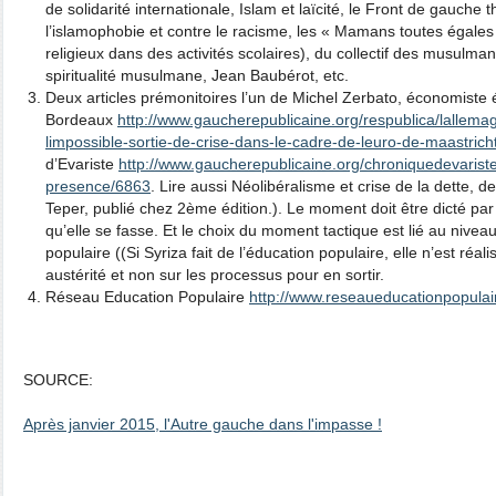
de solidarité internationale, Islam et laïcité, le Front de gauche
l’islamophobie et contre le racisme, les « Mamans toutes égales
religieux dans des activités scolaires), du collectif des musulm
spiritualité musulmane, Jean Baubérot, etc.
Deux articles prémonitoires l’un de Michel Zerbato, économiste é
Bordeaux
http://www.gaucherepublicaine.org/respublica/lallema
limpossible-sortie-de-crise-dans-le-cadre-de-leuro-de-maastrich
d’Evariste
http://www.gaucherepublicaine.org/chroniquedevariste/
presence/6863
. Lire aussi Néolibéralisme et crise de la dette, 
Teper, publié chez 2ème édition.). Le moment doit être dicté par 
qu’elle se fasse. Et le choix du moment tactique est lié au niveau
populaire ((Si Syriza fait de l’éducation populaire, elle n’est réa
austérité et non sur les processus pour en sortir.
Réseau Education Populaire
http://www.reseaueducationpopulair
SOURCE:
Après janvier 2015, l'Autre gauche dans l'impasse !