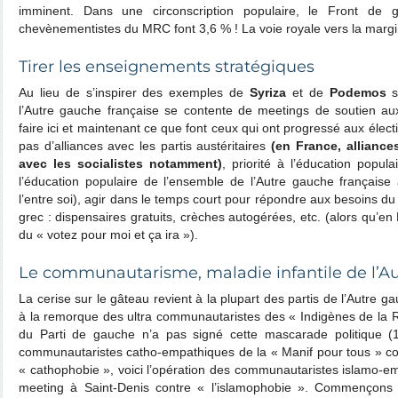
imminent. Dans une circonscription populaire, le Front de
chevènementistes du MRC font 3,6 % ! La voie royale vers la margin
Tirer les enseignements stratégiques
Au lieu de s’inspirer des exemples de
Syriza
et de
Podemos
s
l’Autre gauche française se contente de meetings de soutien aux 
faire ici et maintenant ce que font ceux qui ont progressé aux éle
pas d’alliances avec les partis austéritaires
(en France, allianc
avec les socialistes notamment)
, priorité à l’éducation popula
l’éducation populaire de l’ensemble de l’Autre gauche français
l’entre soi), agir dans le temps court pour répondre aux besoins 
grec : dispensaires gratuits, crèches autogérées, etc. (alors qu’e
du « votez pour moi et ça ira »).
Le communautarisme, maladie infantile de l’A
La cerise sur le gâteau revient à la plupart des partis de l’Autre 
à la remorque des ultra communautaristes des « Indigènes de la Ré
du Parti de gauche n’a pas signé cette mascarade politique (1
communautaristes catho-empathiques de la « Manif pour tous » con
« cathophobie », voici l’opération des communautaristes islamo-
meeting à Saint-Denis contre « l’islamophobie ». Commençons 