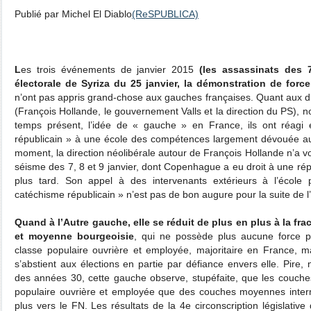
Publié par Michel El Diablo
(ReSPUBLICA)
L
es trois événements de janvier 2015
(les assassinats des 7,
électorale de Syriza du 25 janvier, la démonstration de for
n’ont pas appris grand-chose aux gauches françaises. Quant aux di
(François Hollande, le gouvernement Valls et la direction du PS), n
temps présent, l’idée de « gauche » en France, ils ont réagi 
républicain » à une école des compétences largement dévouée au
moment, la direction néolibérale autour de François Hollande n’a vo
séisme des 7, 8 et 9 janvier, dont Copenhague a eu droit à une r
plus tard. Son appel à des intervenants extérieurs à l’école
catéchisme républicain » n’est pas de bon augure pour la suite de l’
Quand à l’Autre gauche, elle se réduit de plus en plus à la fra
et moyenne bourgeoisie
, qui ne possède plus aucune force pr
classe populaire ouvrière et employée, majoritaire en France, m
s’abstient aux élections en partie par défiance envers elle. Pire, n
des années 30, cette gauche observe, stupéfaite, que les couche
populaire ouvrière et employée que des couches moyennes interm
plus vers le FN. Les résultats de la 4e circonscription législati