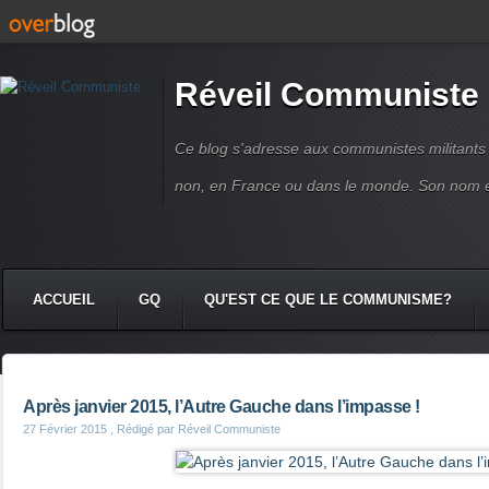
Réveil Communiste
Ce blog s'adresse aux communistes militant
non, en France ou dans le monde. Son nom 
ACCUEIL
GQ
QU'EST CE QUE LE COMMUNISME?
Après janvier 2015, l’Autre Gauche dans l’impasse !
27 Février 2015
, Rédigé par Réveil Communiste