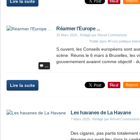
Lire la suite
Repost
Réarmer l'Europe ...
15 Mars 2025
, Rédigé par Réveil Communiste
Publié dans
#Front politique intéri
S ouvent, les Conseils européens sont ava
scène. Réunis le 6 mars à Bruxelles, les vi
gouvernement avaient comme objectif - du
…
Lire la suite
Repost
Les havanes de La Havane
7 Mars 2025
, Rédigé par Réveil Communiste
Des cigares, pas partis totalement
Havane qui avait lieu dans la capit