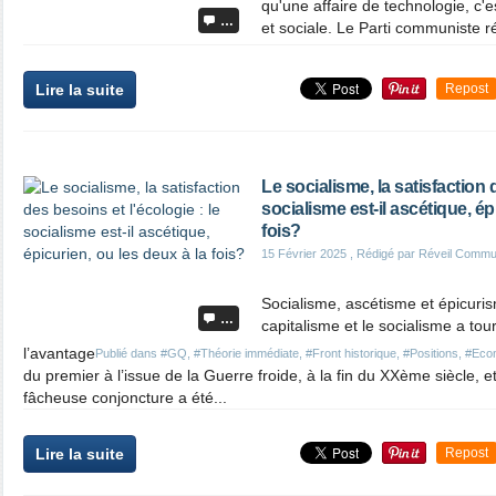
qu'une affaire de technologie, c'e
…
et sociale. Le Parti communiste r
Lire la suite
Repost
Le socialisme, la satisfaction 
socialisme est-il ascétique, ép
fois?
15 Février 2025
, Rédigé par Réveil Commu
Socialisme, ascétisme et épicurism
…
capitalisme et le socialisme a to
l’avantage
Publié dans
#GQ
,
#Théorie immédiate
,
#Front historique
,
#Positions
,
#Eco
du premier à l’issue de la Guerre froide, à la fin du XXème siècle, et
fâcheuse conjoncture a été...
Lire la suite
Repost