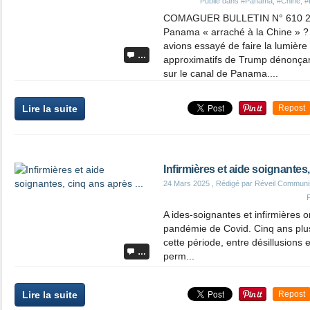
Publié dans
#Panama
,
#Chine
,
#
COMAGUER BULLETIN N° 610 24.
Panama « arraché à la Chine » ? 
avions essayé de faire la lumière
…
approximatifs de Trump dénonçan
sur le canal de Panama....
Lire la suite
Repost
Infirmières et aide soignantes,
24 Mars 2025
, Rédigé par Réveil Communi
A ides-soignantes et infirmières on
pandémie de Covid. Cinq ans plus
cette période, entre désillusions 
…
perm...
Lire la suite
Repost