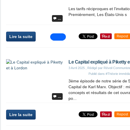
Les tarifs réciproques et l'invitati
Premièrement, Les États-Unis s
…
Lire la suite
Repost
Le Capital expliqué à Piketty 
3 Avril 2025
, Rédigé par Réveil Communist
Publié dans
#Théorie immédi
3ème épisode de notre série de 5
Capital de Karl Marx. Objectif : 
concepts et résultats de cet ouvra
…
po...
Lire la suite
Repost