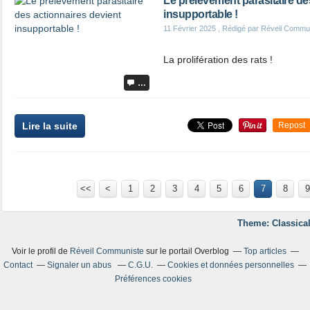
Le prélèvement parasitaire de
insupportable !
11 Février 2025
, Rédigé par Réveil Commu
La prolifération des rats !
…
Lire la suite
Repost
<<
<
1
2
3
4
5
6
7
8
9
Theme: Classical
Voir le profil de
Réveil Communiste
sur le portail Overblog
Top articles
Contact
Signaler un abus
C.G.U.
Cookies et données personnelles
Préférences cookies