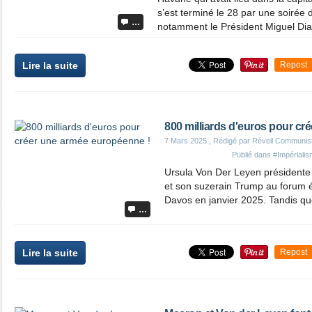
s’est terminé le 28 par une soirée d
…
notamment le Président Miguel Dia
Lire la suite
Repost
800 milliards d'euros pour cr
7 Mars 2025
, Rédigé par Réveil Communis
Publié dans
#Impériali
Ursula Von Der Leyen président
et son suzerain Trump au forum
Davos en janvier 2025. Tandis q
…
Lire la suite
Repost