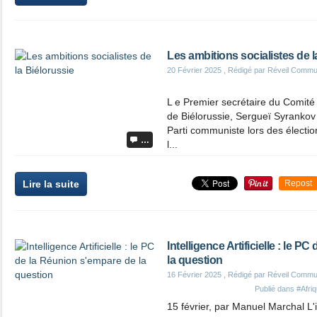
Les ambitions socialistes de l
20 Février 2025
, Rédigé par Réveil Commu
L e Premier secrétaire du Comité
de Biélorussie, Sergueï Syrankov 
Parti communiste lors des électio
…
l...
Lire la suite
Repost
Intelligence Artificielle : le 
la question
16 Février 2025
, Rédigé par Réveil Commu
Publié dans
#Afri
15 février, par Manuel Marchal L'in