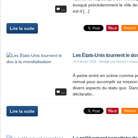
évoqué précédemment le rôle de l
…
est-il [...]
Lire la suite
Repost
Les États-Unis tournent le dos
13 Février 2025
, Rédigé par Réveil Commu
À peine entré en scène comme pr
remué pour accomplir sa mission
divers aspects du statu quo. Dans
…
déclaratio...
Lire la suite
Repost