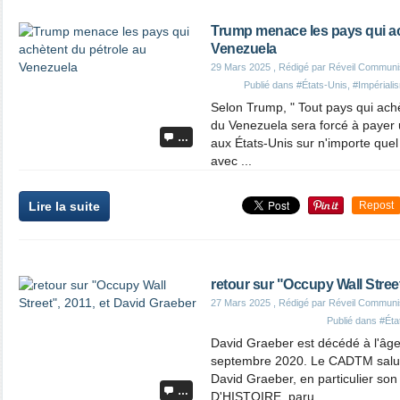
Trump menace les pays qui ac
Venezuela
29 Mars 2025
, Rédigé par Réveil Communi
Publié dans
#États-Unis
,
#Impériali
Selon Trump, " Tout pays qui achèt
du Venezuela sera forcé à payer
…
aux États-Unis sur n'importe quel
avec ...
Lire la suite
Repost
retour sur "Occupy Wall Street
27 Mars 2025
, Rédigé par Réveil Communi
Publié dans
#Éta
David Graeber est décédé à l'âge
septembre 2020. Le CADTM salue
David Graeber, en particulier so
…
D'HISTOIRE, paru ...