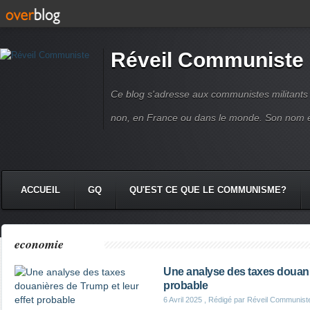
Réveil Communiste
Ce blog s'adresse aux communistes militant
non, en France ou dans le monde. Son nom 
ACCUEIL
GQ
QU'EST CE QUE LE COMMUNISME?
economie
Une analyse des taxes douaniè
probable
6 Avril 2025
, Rédigé par Réveil Communist