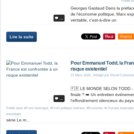
Publié 
Georges Gastaud Dans la préface 
de l'économie politique, Marx exp
…
véritable, c'est-à-dire un
Lire la suite
Repost
Pour Emmanuel Todd, la Franc
risque existentiel
23 Mars 2025
, Rédigé par Réveil Communi
🇫🇷 LE MONDE SELON TODD - Ép
finale ? ➡️ Un entretien événem
…
l'effondrement silencieux du pay
Publié dans
#Front historique
,
#Front politique intérieur
,
#Economie
,
#L'Europe impérialist
immédiate
série Le m...