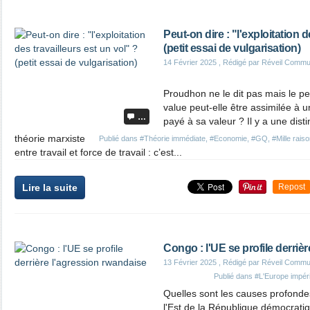
Peut-on dire : "l'exploitation d
(petit essai de vulgarisation)
14 Février 2025
, Rédigé par Réveil Commu
Proudhon ne le dit pas mais le pe
value peut-elle être assimilée à un 
…
payé à sa valeur ? Il y a une dis
théorie marxiste
Publié dans
#Théorie immédiate
,
#Economie
,
#GQ
,
#Mille rais
entre travail et force de travail : c’est...
Lire la suite
Repost
Congo : l'UE se profile derriè
13 Février 2025
, Rédigé par Réveil Commu
Publié dans
#L'Europe impéria
Quelles sont les causes profonde
l'Est de la République démocrat