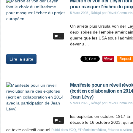
Macron et Von der Leyen font 
pour masquer l'échec du proj
5 Mars 2025
, Rédigé par Réveil Communis
On arrête plus Ursula Von der L
deux sbires de l'empire américain,
…
guerre que les USA sous l'admini
devenu ...
Lire la suite
Repost
Manifeste pour un réveil révol
(écrit en collaboration en 2014
Jean Lévy)
5 Mars 2025
, Rédigé par Réveil Communis
les exploités en octobre 1917 E
…
décédé le 16 octobre 2023, qui au
ce texte collectif auquel
Publié dans
#GQ
,
#Théorie immédiate
,
#classe ouvrière