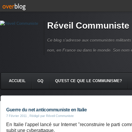
Réveil Communiste
Ce blog s'adresse aux communistes militant
non, en France ou dans le monde. Son nom 
ACCUEIL
GQ
QU'EST CE QUE LE COMMUNISME?
Guerre du net anticommuniste en Italie
7 Février 2011
, Rédigé par Réveil Communiste
En Italie l'appel lancé sur Internet "reconstruire le parti com
subit une cyberattaque.