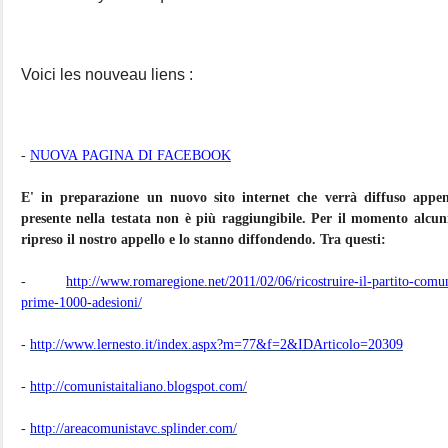
Voici les nouveau liens :
-
NUOVA PAGINA DI FACEBOOK
E' in preparazione un nuovo sito internet che verrà diffuso appe
presente nella testata non è più raggiungibile. Per il momento alcun
ripreso il nostro appello e lo stanno diffondendo. Tra questi:
-
http://www.romaregione.net/2011/02/06/ricostruire-il-partito-comun
prime-1000-adesioni/
-
http://www.lernesto.it/index.aspx?m=77&f=2&IDArticolo=20309
-
http://comunistaitaliano.blogspot.com/
-
http://areacomunistavc.splinder.com/