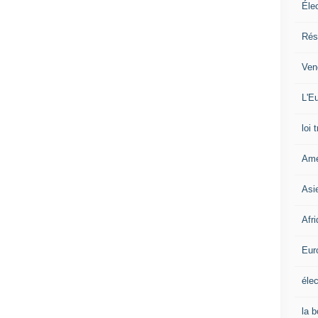
Éle
Rés
Ven
L'Eu
loi 
Amé
Asi
Afr
Eur
élec
la 