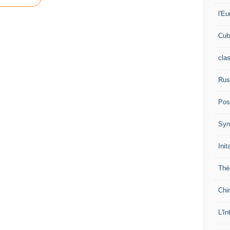
l'Eu
Cub
cla
Rus
Pos
Syn
Init
Thé
Chi
L'In