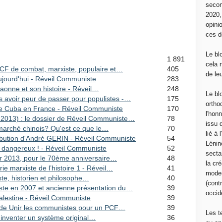
secon
2020
opini
ces d
Le bl
1 891
cela 
CF de combat, marxiste, populaire et…
405
de le
aujourd'hui - Réveil Communiste
283
aonne et son histoire - Réveil…
248
Le bl
 avoir peur de passer pour populistes -…
175
ortho
de Cuba en France - Réveil Communiste
170
l'hon
 2013) : le dossier de Réveil Communiste…
78
issu 
 marché chinois? Qu'est ce que le…
70
lié à
bution d'André GERIN - Réveil Communiste
54
Lénin
t dangereux ! - Réveil Communiste
52
sectar
ier 2013, pour le 70ème anniversaire…
48
la cré
rie marxiste de l’histoire 1 - Réveil…
41
moder
iste, historien et philosophe…
40
(contr
te en 2007 et ancienne présentation du…
39
occide
Palestine - Réveil Communiste
39
n de Unir les communistes pour un PCF…
39
Les t
t inventer un système original…
36