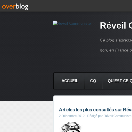
Réveil
Ce blog s'adres
non, en France 
ACCUEIL
GQ
QU'EST CE 
Articles les plus consultés sur R
2 Décembre 2012
, Rédigé par Réveil Communiste