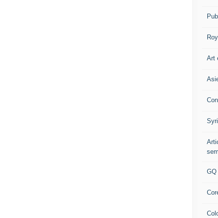
Pub
Roy
Art 
Asi
Con
Syr
Art
sem
GQ
Cor
Col