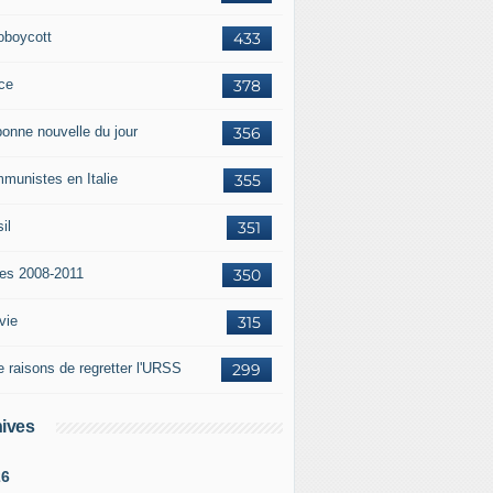
oboycott
433
ce
378
bonne nouvelle du jour
356
munistes en Italie
355
il
351
tes 2008-2011
350
vie
315
e raisons de regretter l'URSS
299
ives
26