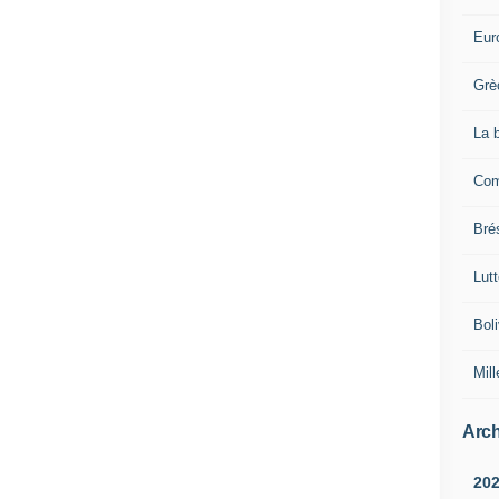
Eur
Grè
La 
Com
Brés
Lut
Boli
Mill
Arch
20