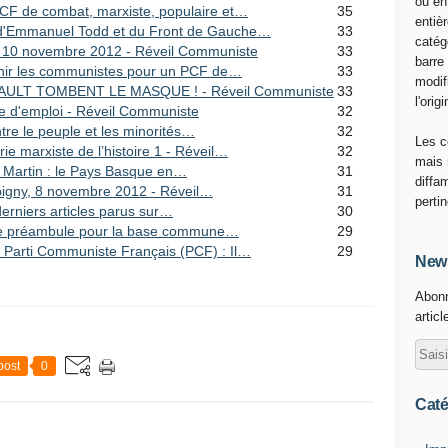
ou en
CF de combat, marxiste, populaire et…
35
entiè
es d'Emmanuel Todd et du Front de Gauche…
33
catég
F, 10 novembre 2012 - Réveil Communiste
33
barre
nir les communistes pour un PCF de…
33
modif
ULT TOMBENT LE MASQUE ! - Réveil Communiste
33
l'origi
de d'emploi - Réveil Communiste
32
ntre le peuple et les minorités…
32
Les c
rie marxiste de l’histoire 1 - Réveil…
32
mais 
re Martin : le Pays Basque en…
31
diffa
bigny, 8 novembre 2012 - Réveil…
31
perti
erniers articles parus sur…
30
de préambule pour la base commune…
29
 Parti Communiste Français (PCF) : Il…
29
News
Abonn
articl
post
0
Caté