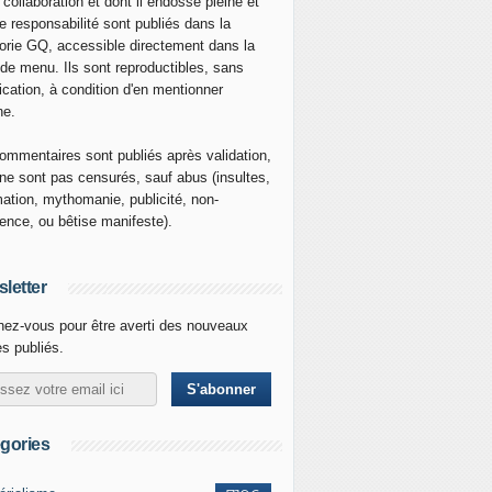
 collaboration et dont il endosse pleine et
re responsabilité sont publiés dans la
orie GQ, accessible directement dans la
 de menu. Ils sont reproductibles, sans
ication, à condition d'en mentionner
ne.
ommentaires sont publiés après validation,
ne sont pas censurés, sauf abus (insultes,
mation, mythomanie, publicité, non-
nence, ou bêtise manifeste).
letter
ez-vous pour être averti des nouveaux
es publiés.
gories