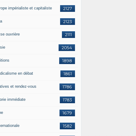
rope impérialiste et capitaliste
2127
a
2123
sse ouvrière
2111
sie
2054
itions
1898
dicalisme en débat
1861
atives et rendez-vous
1786
orie immédiate
1783
ne
1679
ternationale
1582