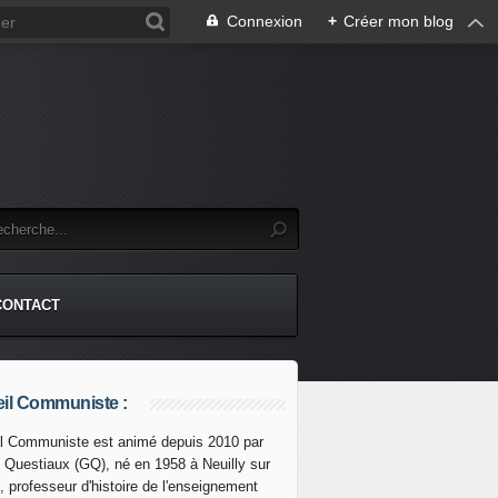
Connexion
+
Créer mon blog
CONTACT
il Communiste :
l Communiste est animé depuis 2010 par
s Questiaux (GQ), né en 1958 à Neuilly sur
, professeur d'histoire de l'enseignement