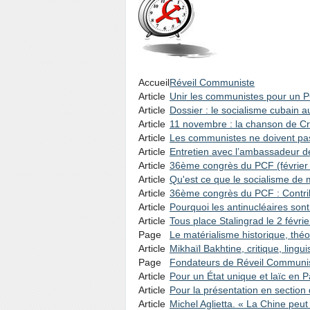
Accueil
Réveil Communiste
Article
Unir les communistes pour un P
Article
Dossier : le socialisme cubain 
Article
11 novembre : la chanson de Cr
Article
Les communistes ne doivent pas
Article
Entretien avec l’ambassadeur 
Article
36ème congrès du PCF (février
Article
Qu'est ce que le socialisme de
Article
36ème congrès du PCF : Contri
Article
Pourquoi les antinucléaires son
Article
Tous place Stalingrad le 2 févr
Page
Le matérialisme historique, théo
Article
Mikhaïl Bakhtine, critique, lingu
Page
Fondateurs de Réveil Communis
Article
Pour un État unique et laïc en 
Article
Pour la présentation en sectio
Article
Michel Aglietta. « La Chine peu