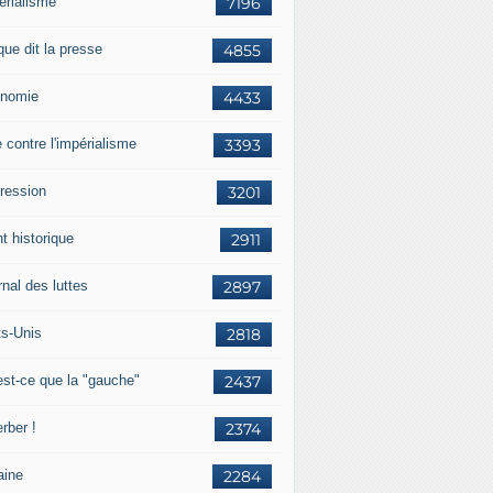
érialisme
7196
que dit la presse
4855
nomie
4433
e contre l'impérialisme
3393
ression
3201
t historique
2911
nal des luttes
2897
ts-Unis
2818
est-ce que la "gauche"
2437
rber !
2374
aine
2284