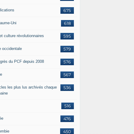
lications
675
aume-Uni
618
et culture révolutionnaires
595
e occidentale
579
grès du PCF depuis 2008
576
ie
567
icles les plus lus archivés chaque
536
aine
516
ée
476
ombie
450