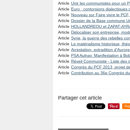
Article
Unir les communistes pour un P
Article
Euro : contorsions dialectiqu
Article
Nouveau sur Faire vivre le PC
Article
Dossier de la Base commune U
Article
HOLLANDREOU et ZAPAT-AYRA
Article
Délocaliser son entreprise, mo
Article
Syrie, la guerre des rebelles co
Article
Le matérialisme historique, théo
Article
Arrestation- extradition d'Auro
Article
PSA Aulnay. Manifestation à Bo
Article
Réveil Communiste - Liste des d
Article
Congrès du PCF 2013, projet 
Article
Contribution au 36e Congrès du
Partager cet article
Re