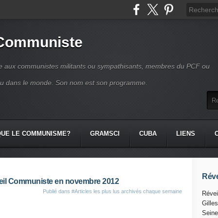
 Communiste
se aux communistes militants ou sympathisants, membres du PCF ou
ou dans le monde. Son nom est son programme.
QUE LE COMMUNISME?
GRAMSCI
CUBA
LIENS
Réve
éveil Communiste en novembre 2012
Publié dans
#Articles les plus lus archivés chaque semaine
Révei
Gille
Seine