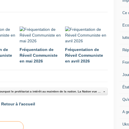
Imp
Ce 
Eco
lutt
n de
Fréquentation de
Fréquentation de
Rép
uniste
Réveil Communiste
Réveil Communiste
en mai 2026
en avril 2026
Fron
Jour
Éta
Pourquoi le prolétariat a intérêt au maintien de la nation. La Nation vue par Bernard Peloille.
Qu'
Retour à l'accueil
A ge
Ukr