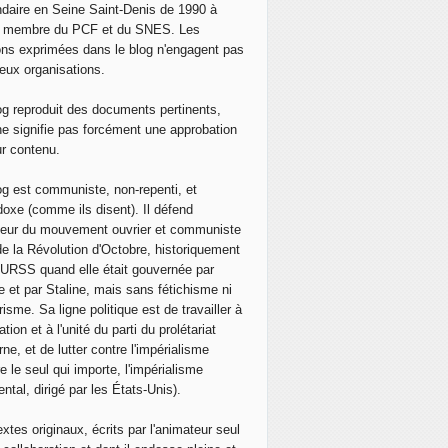
daire en Seine Saint-Denis de 1990 à
, membre du PCF et du SNES. Les
ons exprimées dans le blog n'engagent pas
eux organisations.
og reproduit des documents pertinents,
ne signifie pas forcément une approbation
ur contenu.
og est communiste, non-repenti, et
doxe (comme ils disent). Il défend
neur du mouvement ouvrier et communiste
de la Révolution d'Octobre, historiquement
 l'URSS quand elle était gouvernée par
e et par Staline, mais sans fétichisme ni
isme. Sa ligne politique est de travailler à
ation et à l'unité du parti du prolétariat
ne, et de lutter contre l'impérialisme
e le seul qui importe, l'impérialisme
ntal, dirigé par les États-Unis).
extes originaux, écrits par l'animateur seul