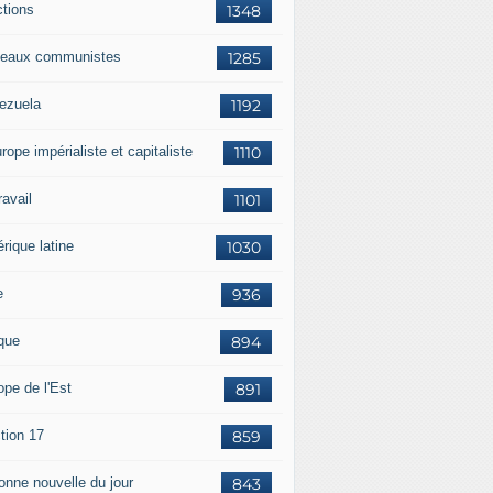
ctions
1348
eaux communistes
1285
ezuela
1192
rope impérialiste et capitaliste
1110
travail
1101
rique latine
1030
e
936
ique
894
ope de l'Est
891
tion 17
859
bonne nouvelle du jour
843