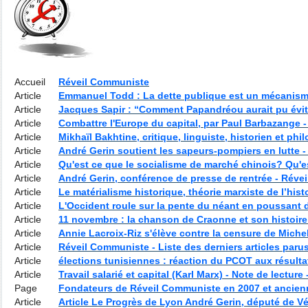
Accueil
Réveil Communiste
Article
Emmanuel Todd : La dette publique est un mécanism
Article
Jacques Sapir : “Comment Papandréou aurait pu évi
Article
Combattre l'Europe du capital, par Paul Barbazange 
Article
Mikhaïl Bakhtine, critique, linguiste, historien et p
Article
André Gerin soutient les sapeurs-pompiers en lutte 
Article
Qu'est ce que le socialisme de marché chinois? Qu'e
Article
André Gerin, conférence de presse de rentrée - Rév
Article
Le matérialisme historique, théorie marxiste de l’hist
Article
L'Occident roule sur la pente du néant en poussant 
Article
11 novembre : la chanson de Craonne et son histoire
Article
Annie Lacroix-Riz s'élève contre la censure de Miche
Article
Réveil Communiste - Liste des derniers articles par
Article
élections tunisiennes : réaction du PCOT aux résulta
Article
Travail salarié et capital (Karl Marx) - Note de lecture
Page
Fondateurs de Réveil Communiste en 2007 et ancie
Article
Article Le Progrès de Lyon André Gerin, député de 