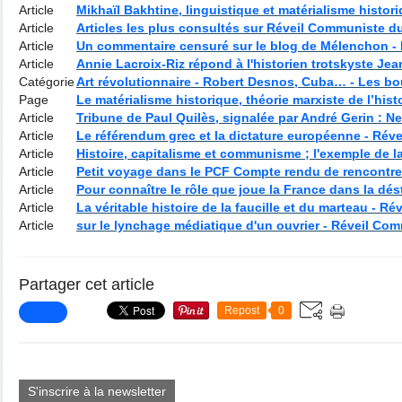
Article
Mikhaïl Bakhtine, linguistique et matérialisme histor
Article
Articles les plus consultés sur Réveil Communiste d
Article
Un commentaire censuré sur le blog de Mélenchon -
Article
Annie Lacroix-Riz répond à l'historien trotskyste J
Catégorie
Art révolutionnaire - Robert Desnos, Cuba… - Les b
Page
Le matérialisme historique, théorie marxiste de l’hist
Article
Tribune de Paul Quilès, signalée par André Gerin : 
Article
Le référendum grec et la dictature européenne - Rév
Article
Histoire, capitalisme et communisme ; l'exemple de l
Article
Petit voyage dans le PCF Compte rendu de rencontr
Article
Pour connaître le rôle que joue la France dans la dé
Article
La véritable histoire de la faucille et du marteau - R
Article
sur le lynchage médiatique d'un ouvrier - Réveil Co
Partager cet article
Repost
0
S'inscrire à la newsletter