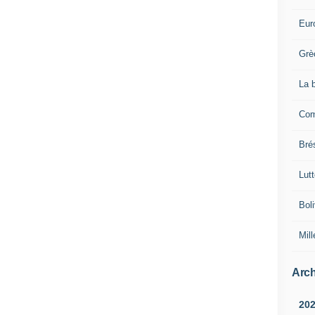
Eur
Grè
La 
Com
Brés
Lut
Boli
Mill
Arch
20