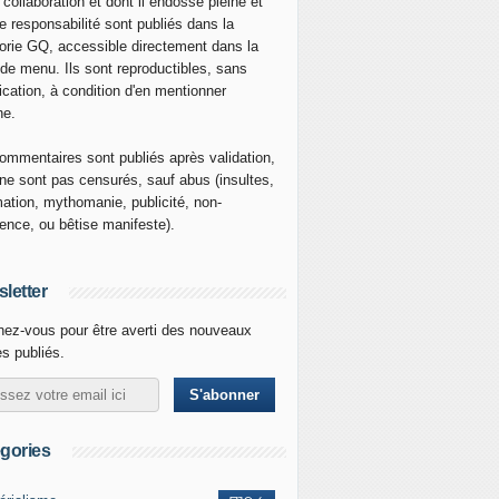
 collaboration et dont il endosse pleine et
re responsabilité sont publiés dans la
orie GQ, accessible directement dans la
 de menu. Ils sont reproductibles, sans
ication, à condition d'en mentionner
ne.
ommentaires sont publiés après validation,
ne sont pas censurés, sauf abus (insultes,
mation, mythomanie, publicité, non-
nence, ou bêtise manifeste).
letter
ez-vous pour être averti des nouveaux
es publiés.
gories