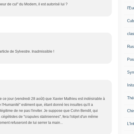
eur de cul" du Modem, il est autorisé lui ?
l'Eu
Cub
cla
Rus
article de Sylvestre. Inadmissible !
Pos
Syn
Init
Thé
e ce jour (vendredi 28 août) que Xavier Mathieu est indésirable à
e l'Humanité" estiment que, étant donné les insultes qu'il a
Chi
t légitime de ne pas l'inviter. Je suppose que Cohn Bendit, qui
s cégétistes de "crapules staliniennes", fera l'objet d'un même
ment refuseront de lui serrer la main...
L'In