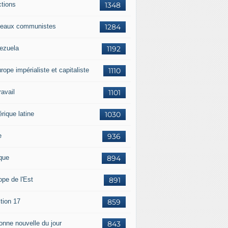
ctions
1348
eaux communistes
1284
ezuela
1192
rope impérialiste et capitaliste
1110
travail
1101
rique latine
1030
e
936
ique
894
ope de l'Est
891
tion 17
859
bonne nouvelle du jour
843