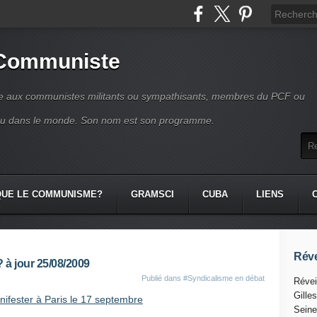
 Communiste
se aux communistes militants ou sympathisants, membres du PCF ou
ou dans le monde. Son nom est son programme.
QUE LE COMMUNISME?
GRAMSCI
CUBA
LIENS
Réve
? à jour 25/08/2009
Publié dans
#Syndicalisme en débat
Révei
Gille
ifester à Paris le 17 septembre
Seine