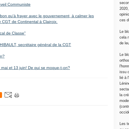
secon
Réveil Communiste
2020
opini
e bon qu'à frayer avec le gouvernement, à calmer les
ces d
 CGT de Continental à Clairoix.
Le bl
cal de Classe"
cela 
de le
HIBAULT, secrétaire général de la CGT
Le bl
in?
ortho
l'hon
r mai et 13 juin! De qui se moque-t-on?
issu 
lié à
Lénin
sectar
la cré
moder
(contr
occide
Les t