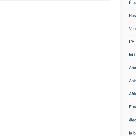
Éle
Rés
Ven
L'Eu
loi 
Amé
Asi
Afr
Eur
élec
la 