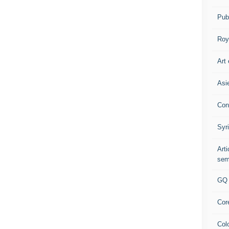
Pub
Roy
Art 
Asi
Con
Syr
Art
sem
GQ
Cor
Col