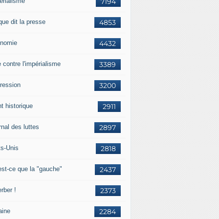
érialisme
7194
que dit la presse
4853
nomie
4432
e contre l'impérialisme
3389
ression
3200
t historique
2911
nal des luttes
2897
ts-Unis
2818
est-ce que la "gauche"
2437
rber !
2373
aine
2284