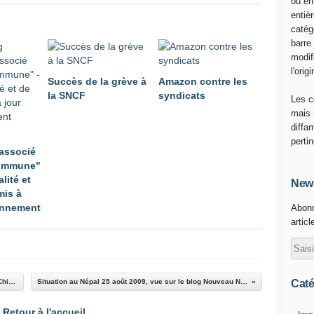
ou en
entiè
catég
barre
modif
l'origi
Succès de la grève à
Amazon contre les
la SNCF
syndicats
Les c
mais 
diffa
perti
associé
ommune"
alité et
News
mis à
ennement
Abonn
articl
Caté
État de préparation du stage FVR-PCF à Saint Chinian
Situation au Népal 25 août 2009, vue sur le blog Nouveau Népal
Retour à l'accueil