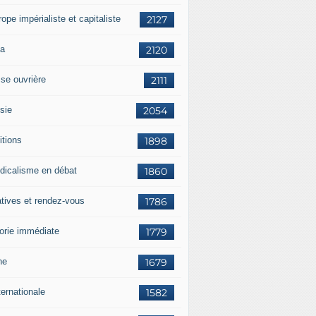
rope impérialiste et capitaliste
2127
a
2120
sse ouvrière
2111
sie
2054
itions
1898
dicalisme en débat
1860
atives et rendez-vous
1786
orie immédiate
1779
ne
1679
ternationale
1582