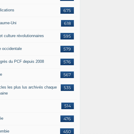
lications
675
aume-Uni
618
et culture révolutionnaires
595
e occidentale
579
grès du PCF depuis 2008
576
ie
567
icles les plus lus archivés chaque
535
aine
514
ée
476
ombie
450