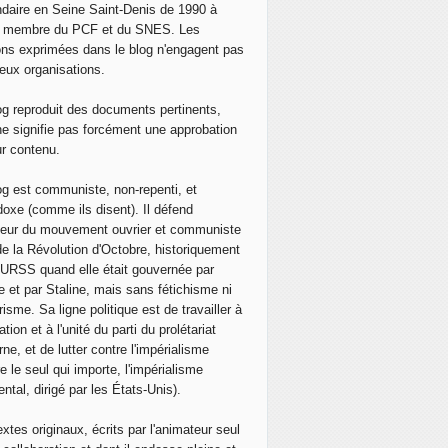
daire en Seine Saint-Denis de 1990 à
, membre du PCF et du SNES. Les
ons exprimées dans le blog n'engagent pas
eux organisations.
og reproduit des documents pertinents,
ne signifie pas forcément une approbation
ur contenu.
og est communiste, non-repenti, et
doxe (comme ils disent). Il défend
neur du mouvement ouvrier et communiste
de la Révolution d'Octobre, historiquement
 l'URSS quand elle était gouvernée par
e et par Staline, mais sans fétichisme ni
isme. Sa ligne politique est de travailler à
ation et à l'unité du parti du prolétariat
ne, et de lutter contre l'impérialisme
e le seul qui importe, l'impérialisme
ntal, dirigé par les États-Unis).
extes originaux, écrits par l'animateur seul