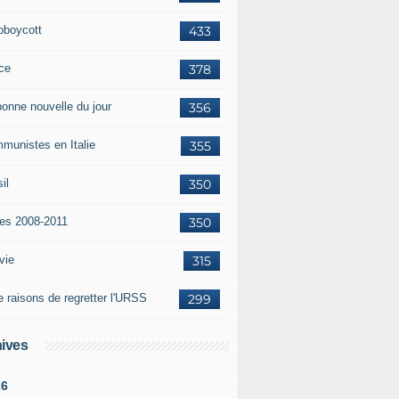
oboycott
433
ce
378
bonne nouvelle du jour
356
munistes en Italie
355
il
350
tes 2008-2011
350
vie
315
e raisons de regretter l'URSS
299
ives
26