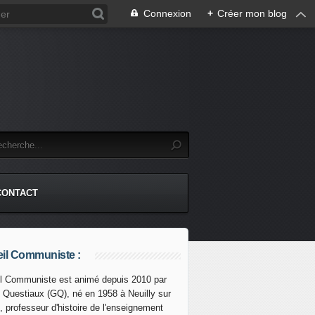
Connexion
+
Créer mon blog
CONTACT
il Communiste :
l Communiste est animé depuis 2010 par
s Questiaux (GQ), né en 1958 à Neuilly sur
, professeur d'histoire de l'enseignement