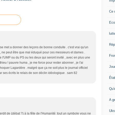
Imp
Ce 
Eco
lutt
Rép
 se met a donner des leçons de bonne conduite . c'est vrai qu'un
que , ne peut être que mal éduqué pour ces messieurs et dames .
Fron
de l'UMP ou du PS ou les deux qui seront invité , avec en plus une
ieu ! pauvre huma , je me force pour rester abonner , je l'ai
Jour
 choquer Lagardère . malgré que ça ne soit plus le journal officiel
par ses écrits le relais de son déclin idéologique . sam 82
Éta
Qu'
A ge
Ukr
terdit de (débat ?) à la fête de l'Humanité: tout un symbole vous ne