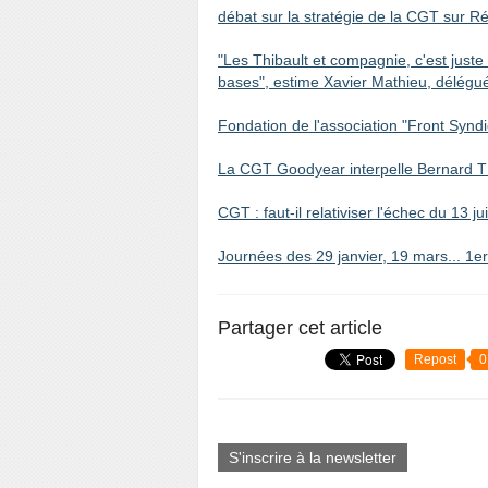
débat sur la stratégie de la CGT sur 
"Les Thibault et compagnie, c'est just
bases", estime Xavier Mathieu, délégué
Fondation de l'association "Front Syndi
La CGT Goodyear interpelle Bernard T
CGT : faut-il relativiser l'échec du 13 ju
Journées des 29 janvier, 19 mars... 1e
Partager cet article
Repost
0
S'inscrire à la newsletter