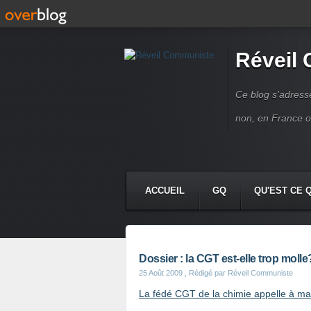
Réveil
Ce blog s'adres
non, en France 
ACCUEIL
GQ
QU'EST CE 
Dossier : la CGT est-elle trop molle
25 Août 2009
, Rédigé par Réveil Communiste
La fédé CGT de la chimie appelle à man