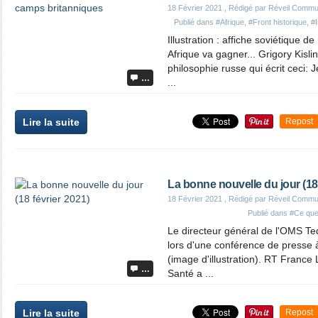
18 Février 2021
, Rédigé par Réveil Commu
Publié dans
#Afrique
,
#Front historique
,
#
Illustration : affiche soviétique de
Afrique va gagner... Grigory Kisli
philosophie russe qui écrit ceci: J
…
...
Lire la suite
Repost
La bonne nouvelle du jour (18 
18 Février 2021
, Rédigé par Réveil Commu
Publié dans
#Ce que 
Le directeur général de l'OMS 
lors d'une conférence de presse 
(image d'illustration). RT France
…
Santé a ...
Lire la suite
Repost