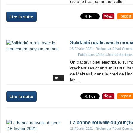
est une très bonne nouvelle !
Lire la suite
Repost
Solidarité rurale avec le mo
16 Février 2021
, Rédigé par Réveil Commu
Publié dans
#Asie
,
#Journal des luttes
Un tracteur bleu électrique, surm
crachant ses chants militants, bat 
de Makrauli, dans le nord de l'In
…
lait ...
Lire la suite
Repost
La bonne nouvelle du jour (16 
16 Février 2021
, Rédigé par Réveil Commu