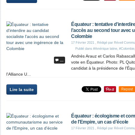
Équateur : tentative d'interdir
l'accès au second tour avec u
Colombie
17 Février 2021
, Rédigé par Réveil Commu
Publié dans
#Amérique latine
,
#Colombie
Andrés Arauz et Carlos Rabascall 
…
vote en Équateur. Photo: PL Quito
candidat à la présidence de l'Équ
l'Alliance U...
Lire la suite
Repost
Équateur : écologisme et co
de l'Empire, un cas d'école
17 Février 2021
, Rédigé par Réveil Commu