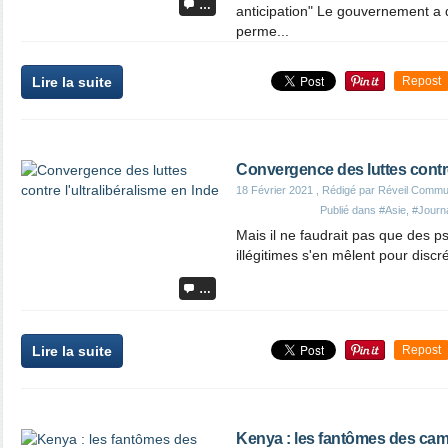
…
anticipation" Le gouvernement 
perme...
Lire la suite
Repost
Convergence des luttes contre 
18 Février 2021
, Rédigé par Réveil Commu
Publié dans
#Asie
,
#Journa
Mais il ne faudrait pas que des p
illégitimes s'en mêlent pour disc
…
Lire la suite
Repost
Kenya : les fantômes des cam