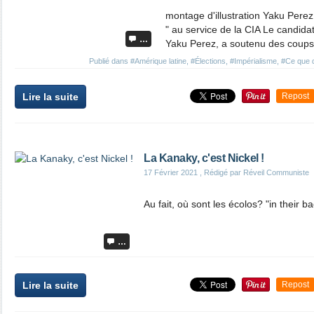
montage d'illustration Yaku Perez,
" au service de la CIA Le candida
…
Yaku Perez, a soutenu des coups d'
Publié dans
#Amérique latine
,
#Élections
,
#Impérialisme
,
#Ce que d
Lire la suite
Repost
La Kanaky, c'est Nickel !
17 Février 2021
, Rédigé par Réveil Communiste
Au fait, où sont les écolos? "in their b
…
Lire la suite
Repost