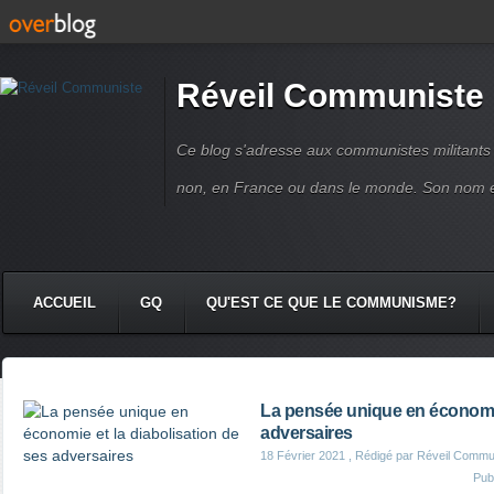
Réveil Communiste
Ce blog s'adresse aux communistes militant
non, en France ou dans le monde. Son nom 
ACCUEIL
GQ
QU'EST CE QUE LE COMMUNISME?
La pensée unique en économie 
adversaires
18 Février 2021
, Rédigé par Réveil Commu
Pub