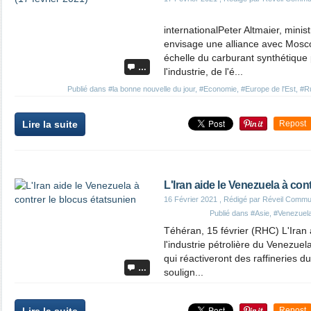
internationalPeter Altmaier, mini
envisage une alliance avec Mosc
échelle du carburant synthétique 
…
l'industrie, de l'é...
Publié dans
#la bonne nouvelle du jour
,
#Economie
,
#Europe de l'Est
,
#R
Lire la suite
Repost
L'Iran aide le Venezuela à con
16 Février 2021
, Rédigé par Réveil Commu
Publié dans
#Asie
,
#Venezuel
Téhéran, 15 février (RHC) L'Iran 
l'industrie pétrolière du Venezuel
qui réactiveront des raffineries 
…
soulign...
Repost