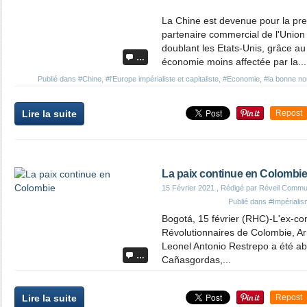
La Chine est devenue pour la pre
partenaire commercial de l'Unio
doublant les Etats-Unis, grâce a
…
économie moins affectée par la...
Publié dans
#Chine
,
#l'Europe impérialiste et capitaliste
,
#Economie
,
#la bonne nou
Lire la suite
Repost
La paix continue en Colombie
15 Février 2021
, Rédigé par Réveil Commu
Publié dans
#Impériali
Bogotá, 15 février (RHC)-L'ex-c
Révolutionnaires de Colombie, 
Leonel Antonio Restrepo a été aba
…
Cañasgordas,...
Lire la suite
Repost