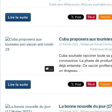
Publié dans
#Répression
,
#l'Europe impérialiste et c
Lire la suite
Repost
Cuba proposera aux touristes
17 Février 2021
, Rédigé par Réveil Commu
Publié dans
#Cub
Cuba souhaite vacciner toute sa 
coronavirus. La phase de product
déjà entamée. Ce vaccin profiter
…
un drapeau...
Lire la suite
Repost
La bonne nouvelle du jour (17 
17 Février 2021
, Rédigé par Réveil Commu