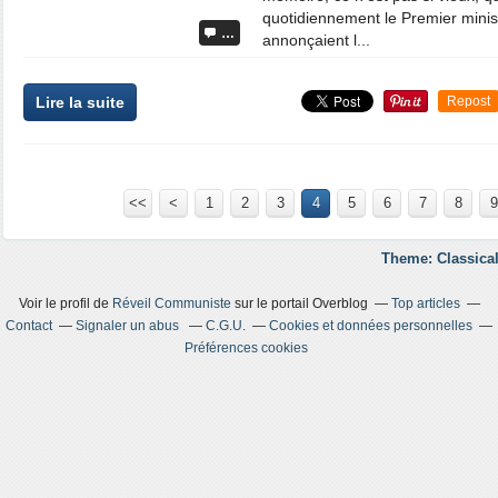
quotidiennement le Premier minist
…
annonçaient l...
Lire la suite
Repost
<<
<
1
2
3
4
5
6
7
8
9
Theme: Classical
Voir le profil de
Réveil Communiste
sur le portail Overblog
Top articles
Contact
Signaler un abus
C.G.U.
Cookies et données personnelles
Préférences cookies