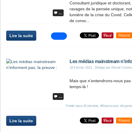
Consultant juridique et doctorant,
ravages de la pensée unique, n
…
lumière de la crise du Covid. Cell
de consc...
Lire la suite
Repost
Les médias mainstream n'infor
18 Février 2021
, Rédigé par Réveil Commu
Mais que n'entendrons-nous pas 
temps-là !
…
Publié dans
#Colombie
,
#Répression
,
#A gerbe
Lire la suite
Repost