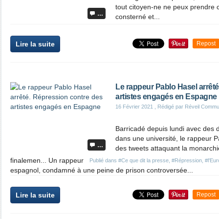
tout citoyen-ne ne peux prendre 
…
consterné et...
Lire la suite
Repost
Le rappeur Pablo Hasel arrêt
artistes engagés en Espagne
16 Février 2021
, Rédigé par Réveil Commu
Barricadé depuis lundi avec des 
dans une université, le rappeur
…
des tweets attaquant la monarchie 
finalemen... Un rappeur
Publié dans
#Ce que dit la presse
,
#Répression
,
#l'Eur
espagnol, condamné à une peine de prison controversée...
Lire la suite
Repost