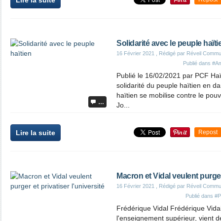
Lire la suite
Solidarité avec le peuple haïti
16 Février 2021
, Rédigé par Réveil Commu
Publié dans
#Am
Publié le 16/02/2021 par PCF Haït
solidarité du peuple haïtien en d
haïtien se mobilise contre le pouv
…
Jo...
Lire la suite
Repost
Macron et Vidal veulent purger 
16 Février 2021
, Rédigé par Réveil Commu
Publié dans
#P
Frédérique Vidal Frédérique Vidal
l'enseignement supérieur, vient d