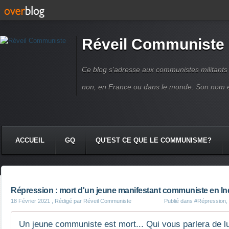
Réveil Communiste
Ce blog s'adresse aux communistes militant
non, en France ou dans le monde. Son nom 
ACCUEIL
GQ
QU'EST CE QUE LE COMMUNISME?
Répression : mort d'un jeune manifestant communiste en In
18 Février 2021
, Rédigé par Réveil Communiste
Publié dans
#Répression
,