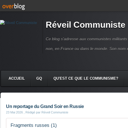
Réveil Communiste
Ce blog s'adresse aux communistes militant
non, en France ou dans le monde. Son nom 
ACCUEIL
GQ
QU'EST CE QUE LE COMMUNISME?
Un reportage du Grand Soir en Russie
23 Mai 2026
, Rédigé par Réveil Communiste
Fragments russes (1)