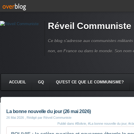
Réveil Communiste
Ce blog s'adresse aux communistes militant
non, en France ou dans le monde. Son nom 
ACCUEIL
GQ
QU'EST CE QUE LE COMMUNISME?
La bonne nouvelle du jour (26 mai 2026)
26 Mai 2026
, Rédigé par Réveil Communiste
Publié dans
#Bolivie
,
#La bonne nouvelle du jour
,
#cl