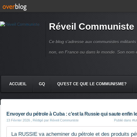
Réveil Communiste
Ce blog s'adresse aux communistes militant
non, en France ou dans le monde. Son nom 
ACCUEIL
GQ
QU'EST CE QUE LE COMMUNISME?
Envoyer du pétrole à Cuba : c'est la Russie qui saute enfin l
13 Février 2026
, Rédigé par Réveil Communiste
Publié dans
#lu