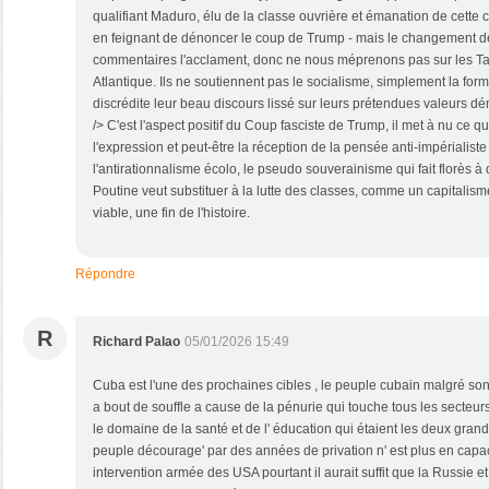
qualifiant Maduro, élu de la classe ouvrière et émanation de cette cl
en feignant de dénoncer le coup de Trump - mais le changement de 
commentaires l'acclament, donc ne nous méprenons pas sur les Tar
Atlantique. Ils ne soutiennent pas le socialisme, simplement la forme
discrédite leur beau discours lissé sur leurs prétendues valeurs dé
/> C'est l'aspect positif du Coup fasciste de Trump, il met à nu ce q
l'expression et peut-être la réception de la pensée anti-impérialis
l'antirationnalisme écolo, le pseudo souverainisme qui fait florès à 
Poutine veut substituer à la lutte des classes, comme un capitalisme 
viable, une fin de l'histoire.
Répondre
R
Richard Palao
05/01/2026 15:49
Cuba est l'une des prochaines cibles , le peuple cubain malgré son
a bout de souffle a cause de la pénurie qui touche tous les secteu
le domaine de la santé et de l' éducation qui étaient les deux gran
peuple décourage' par des années de privation n' est plus en capac
intervention armée des USA pourtant il aurait suffit que la Russie 