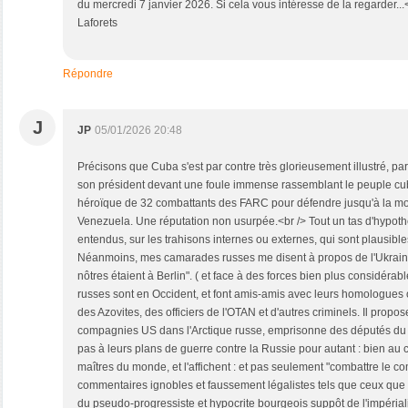
du mercredi 7 janvier 2026. Si cela vous intéresse de la regarder..
Laforets
Répondre
J
JP
05/01/2026 20:48
Précisons que Cuba s'est par contre très glorieusement illustré, p
son président devant une foule immense rassemblant le peuple cubain
héroïque de 32 combattants des FARC pour défendre jusqu'à la mort
Venezuela. Une réputation non usurpée.<br /> Tout un tas d'hypoth
entendus, sur les trahisons internes ou externes, qui sont plausibles
Néanmoins, mes camarades russes me disent à propos de l'Ukraine
nôtres étaient à Berlin". ( et face à des forces bien plus considérabl
russes sont en Occident, et font amis-amis avec leurs homologues 
des Azovites, des officiers de l'OTAN et d'autres criminels. Il propo
compagnies US dans l'Arctique russe, emprisonne des députés du
pas à leurs plans de guerre contre la Russie pour autant : bien au co
maîtres du monde, et l'affichent : et pas seulement "combattre le 
commentaires ignobles et faussement légalistes tels que ceux que dén
du pseudo-progressiste et hypocrite bourgeois suppôt de l'impéria