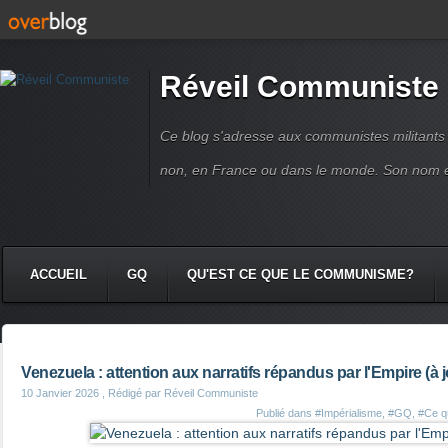
Réveil Communiste
Ce blog s'adresse aux communistes militant
non, en France ou dans le monde. Son nom 
ACCUEIL
GQ
QU'EST CE QUE LE COMMUNISME?
Venezuela : attention aux narratifs répandus par l'Empire (à j
10 Janvier 2026
, Rédigé par Réveil Communiste
Publié dans
#Impérialisme
,
#GQ
,
#Ce qu