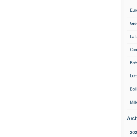
Eur
Grè
La 
Com
Brés
Lut
Boli
Mill
Arch
20