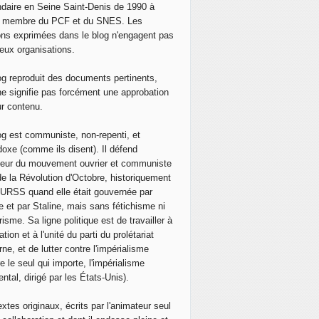
daire en Seine Saint-Denis de 1990 à
, membre du PCF et du SNES. Les
ons exprimées dans le blog n'engagent pas
eux organisations.
og reproduit des documents pertinents,
ne signifie pas forcément une approbation
ur contenu.
og est communiste, non-repenti, et
doxe (comme ils disent). Il défend
neur du mouvement ouvrier et communiste
de la Révolution d'Octobre, historiquement
 l'URSS quand elle était gouvernée par
e et par Staline, mais sans fétichisme ni
isme. Sa ligne politique est de travailler à
ation et à l'unité du parti du prolétariat
ne, et de lutter contre l'impérialisme
e le seul qui importe, l'impérialisme
ntal, dirigé par les États-Unis).
extes originaux, écrits par l'animateur seul