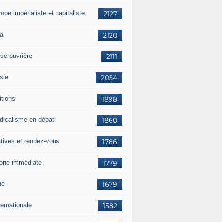
rope impérialiste et capitaliste
2127
a
2120
sse ouvrière
2111
sie
2054
itions
1898
dicalisme en débat
1860
atives et rendez-vous
1786
orie immédiate
1779
ne
1679
ternationale
1582