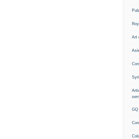
Pub
Roy
Art 
Asi
Con
Syr
Art
sem
GQ
Cor
Col