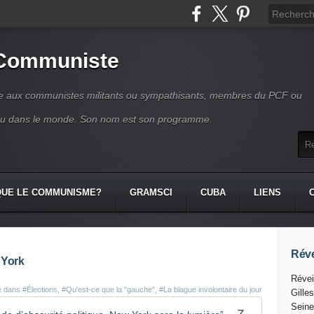
 Communiste
se aux communistes militants ou sympathisants, membres du PCF ou
ou dans le monde. Son nom est son programme.
QUE LE COMMUNISME?
GRAMSCI
CUBA
LIENS
Réve
 York
Révei
é dans
#Élections
,
#Qu'est-ce que la "gauche"
,
#La blague involontaire du jour
Gille
Seine