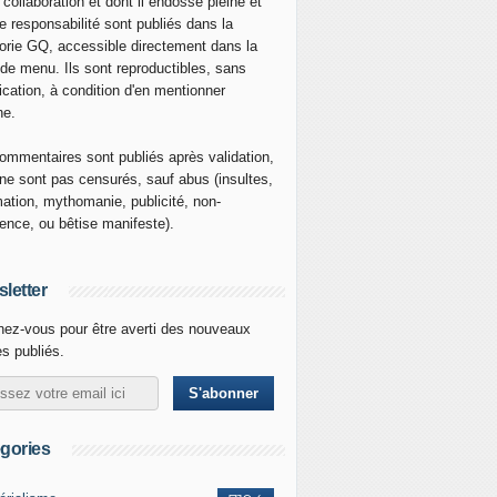
 collaboration et dont il endosse pleine et
re responsabilité sont publiés dans la
orie GQ, accessible directement dans la
 de menu. Ils sont reproductibles, sans
ication, à condition d'en mentionner
ne.
ommentaires sont publiés après validation,
ne sont pas censurés, sauf abus (insultes,
mation, mythomanie, publicité, non-
nence, ou bêtise manifeste).
letter
ez-vous pour être averti des nouveaux
es publiés.
gories