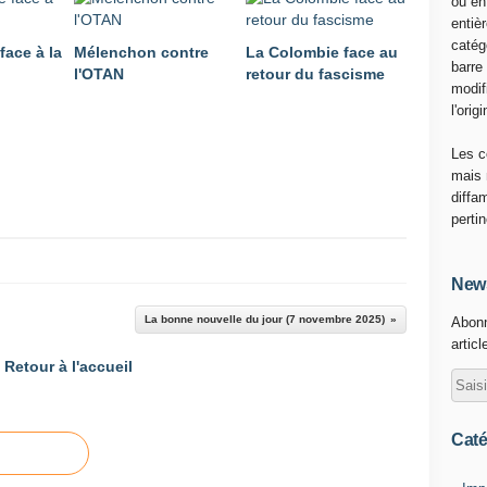
ou en
entiè
catég
face à la
Mélenchon contre
La Colombie face au
barre
l'OTAN
retour du fascisme
modif
l'origi
Les c
mais 
diffa
perti
News
La bonne nouvelle du jour (7 novembre 2025)
Abonn
articl
Retour à l'accueil
Caté