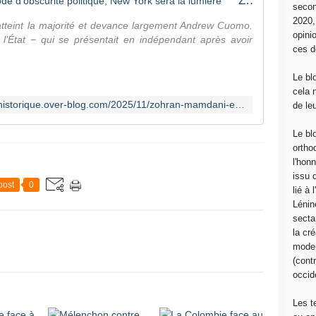
Zohran Mamdani : “En cette période d’obscurité politique, New York sera la lumière”
secon
2020
teint la majorité et devance largement Andrew Cuomo.
opini
l’État − qui se présentait en indépendant après avoir
ces d
Le bl
cela 
https://nbh-pour-un-nouveau-bloc-historique.over-blog.com/2025/11/zohran-mamdani-en-cette-periode-d-obscurite-politique-new-york-sera-la-lumiere.html
de le
Le bl
ortho
l'hon
issu 
post
0
lié à
Lénin
sectar
la cré
moder
(contr
occide
Les t