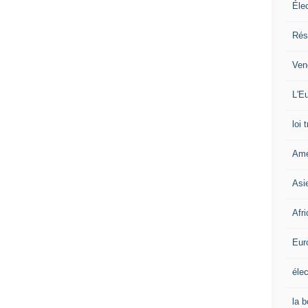
Éle
Rés
Ven
L'Eu
loi 
Amé
Asi
Afr
Eur
élec
la 