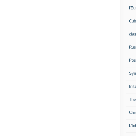
l'Eu
Cub
cla
Rus
Pos
Syn
Init
Thé
Chi
L'In