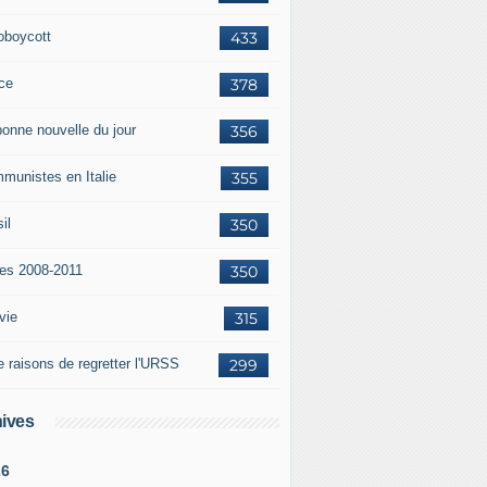
oboycott
433
ce
378
bonne nouvelle du jour
356
munistes en Italie
355
il
350
tes 2008-2011
350
vie
315
e raisons de regretter l'URSS
299
ives
26