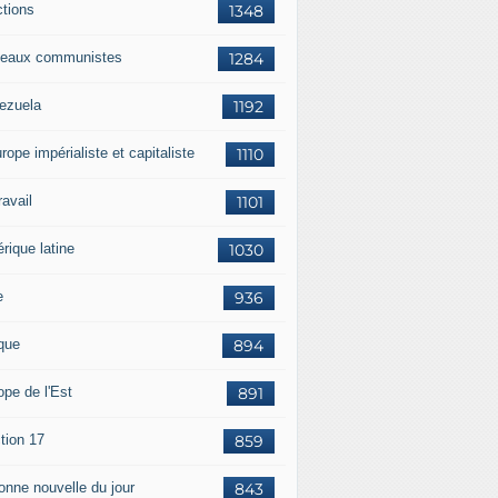
ctions
1348
eaux communistes
1284
ezuela
1192
rope impérialiste et capitaliste
1110
travail
1101
rique latine
1030
e
936
ique
894
ope de l'Est
891
tion 17
859
bonne nouvelle du jour
843