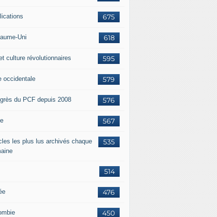
lications
675
aume-Uni
618
et culture révolutionnaires
595
e occidentale
579
grès du PCF depuis 2008
576
ie
567
icles les plus lus archivés chaque
535
aine
514
ée
476
ombie
450