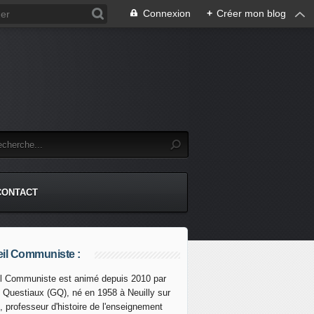
Connexion
+
Créer mon blog
CONTACT
il Communiste :
l Communiste est animé depuis 2010 par
s Questiaux (GQ), né en 1958 à Neuilly sur
, professeur d'histoire de l'enseignement