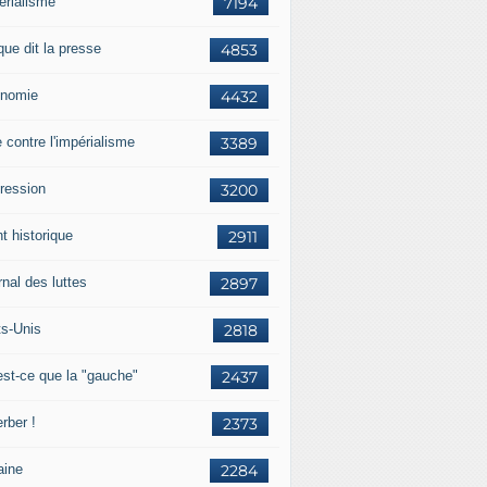
érialisme
7194
que dit la presse
4853
nomie
4432
e contre l'impérialisme
3389
ression
3200
t historique
2911
nal des luttes
2897
ts-Unis
2818
est-ce que la "gauche"
2437
rber !
2373
aine
2284