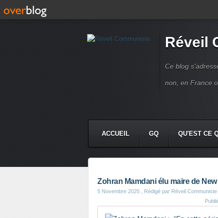
Réveil
Ce blog s'adres
non, en France 
ACCUEIL
GQ
QU'EST CE 
Zohran Mamdani élu maire de New
5 Novembre 2025
, Rédigé par Réveil Communiste
Publi