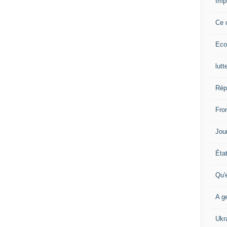
Imp
Ce 
Eco
lutt
Rép
Fron
Jour
Éta
Qu'
A ge
Ukr