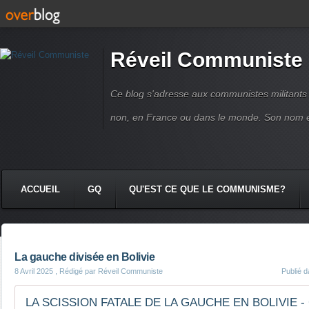
Réveil Communiste
Ce blog s'adresse aux communistes militant
non, en France ou dans le monde. Son nom 
ACCUEIL
GQ
QU'EST CE QUE LE COMMUNISME?
La gauche divisée en Bolivie
8 Avril 2025
, Rédigé par Réveil Communiste
Publié 