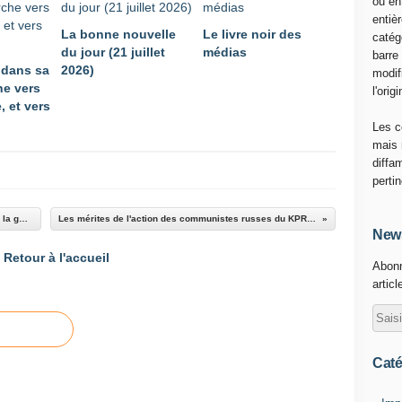
ou en
e
entiè
La bonne nouvelle
Le livre noir des
r
catég
du jour (21 juillet
médias
e
barre
 dans sa
2026)
c
modif
e vers
h
l'origi
, et vers
e
r
Les c
c
mais 
h
diffa
e
perti
r
s
La vérité sur ceux qui conduisaient l'Ukraine à la guerre en 2021
Les mérites de l'action des communistes russes du KPRF depuis 1991
u
News
r
Retour à l'accueil
Abonn
i
articl
n
t
e
r
n
Caté
e
t