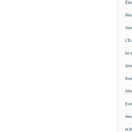
Éle
Rés
Ven
L'Eu
loi 
Amé
Asi
Afr
Eur
élec
la 