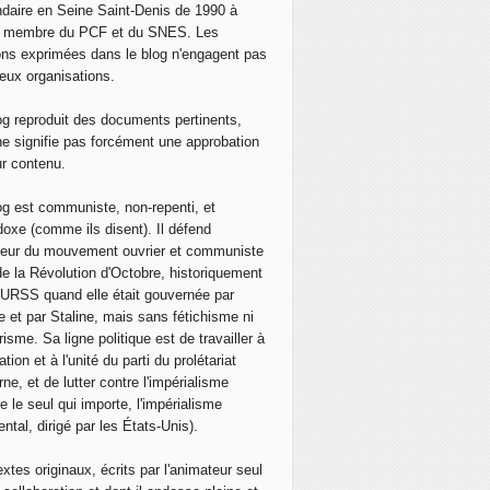
daire en Seine Saint-Denis de 1990 à
, membre du PCF et du SNES. Les
ons exprimées dans le blog n'engagent pas
eux organisations.
og reproduit des documents pertinents,
ne signifie pas forcément une approbation
ur contenu.
og est communiste, non-repenti, et
doxe (comme ils disent). Il défend
neur du mouvement ouvrier et communiste
de la Révolution d'Octobre, historiquement
 l'URSS quand elle était gouvernée par
e et par Staline, mais sans fétichisme ni
isme. Sa ligne politique est de travailler à
ation et à l'unité du parti du prolétariat
ne, et de lutter contre l'impérialisme
e le seul qui importe, l'impérialisme
ntal, dirigé par les États-Unis).
extes originaux, écrits par l'animateur seul