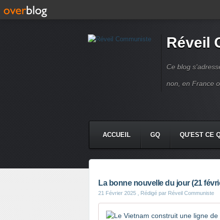
Réveil
Ce blog s'adres
non, en France 
ACCUEIL
GQ
QU'EST CE 
La bonne nouvelle du jour (21 févri
21 Février 2025
, Rédigé par Réveil Communiste