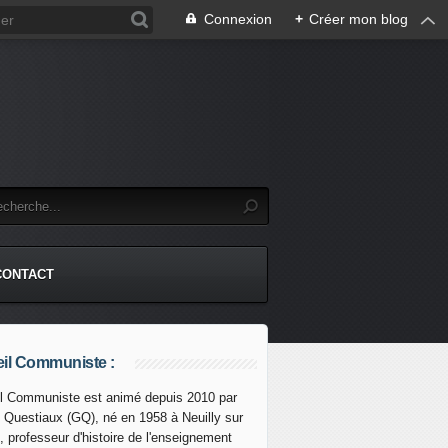
Connexion
+
Créer mon blog
CONTACT
il Communiste :
l Communiste est animé depuis 2010 par
s Questiaux (GQ), né en 1958 à Neuilly sur
 construit une ligne de chemin de fer qui relaiera Haiphong à
, professeur d'histoire de l'enseignement