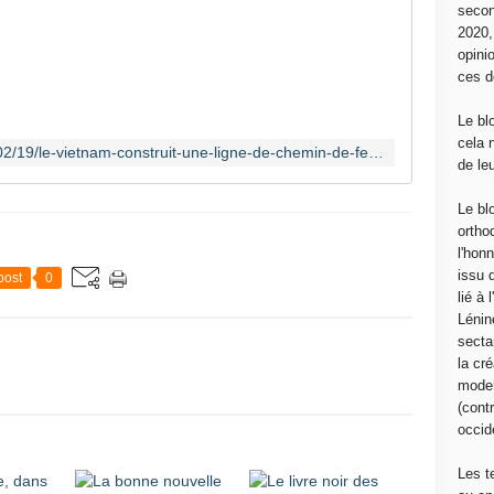
secon
S
2020
i
opini
v
ces d
o
u
Le bl
s
cela 
https://histoireetsociete.com/2025/02/19/le-vietnam-construit-une-ligne-de-chemin-de-fer-qui-relaiera-haiphong-a-la-chine/
a
de le
v
e
Le bl
z
ortho
l
l'hon
a
issu 
post
0
c
lié à
u
Lénin
r
sectar
i
la cré
o
moder
s
(contr
i
occide
t
é
Les t
d