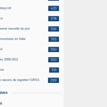
oboycott
433
ce
378
bonne nouvelle du jour
356
munistes en Italie
355
il
350
tes 2008-2011
350
vie
315
e raisons de regretter l'URSS
299
ives
26