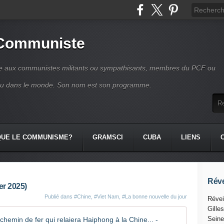
 Communiste
se aux communistes militants ou sympathisants, membres du PCF ou
ou dans le monde. Son nom est son programme.
QUE LE COMMUNISME?
GRAMSCI
CUBA
LIENS
Réve
er 2025)
Publié dans
#Chine
,
#Viet Nam
,
#La bonne nouvelle du jour
Révei
Gille
Le Vietnam
Seine