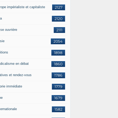
rope impérialiste et capitaliste
2127
a
2120
sse ouvrière
2111
sie
2054
itions
1898
dicalisme en débat
1860
atives et rendez-vous
1786
orie immédiate
1779
ne
1679
ternationale
1582