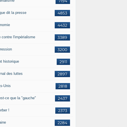
érialisme
7194
que dit la presse
4853
nomie
4432
e contre l'impérialisme
3389
ression
3200
t historique
2911
nal des luttes
2897
ts-Unis
2818
est-ce que la "gauche"
2437
rber !
2373
aine
2284