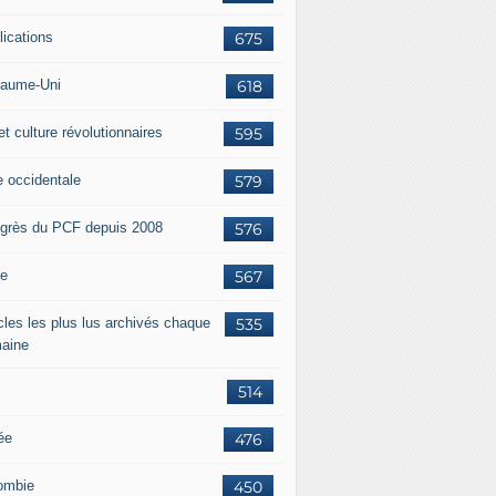
lications
675
aume-Uni
618
et culture révolutionnaires
595
e occidentale
579
grès du PCF depuis 2008
576
ie
567
icles les plus lus archivés chaque
535
aine
514
ée
476
ombie
450