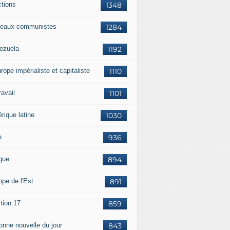
ctions
1348
eaux communistes
1284
ezuela
1192
rope impérialiste et capitaliste
1110
travail
1101
rique latine
1030
e
936
ique
894
ope de l'Est
891
tion 17
859
bonne nouvelle du jour
843