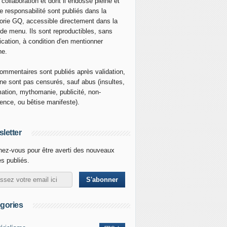
 collaboration et dont il endosse pleine et
re responsabilité sont publiés dans la
orie GQ, accessible directement dans la
 de menu. Ils sont reproductibles, sans
ication, à condition d'en mentionner
ne.
ommentaires sont publiés après validation,
ne sont pas censurés, sauf abus (insultes,
mation, mythomanie, publicité, non-
nence, ou bêtise manifeste).
letter
ez-vous pour être averti des nouveaux
es publiés.
gories