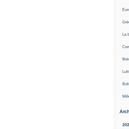
Eur
Grè
La 
Com
Brés
Lut
Boli
Mill
Arch
20