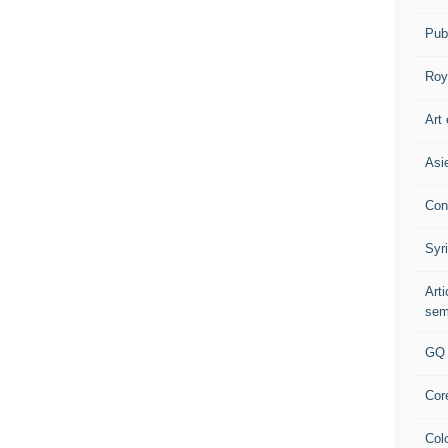
Pub
Roy
Art 
Asi
Con
Syr
Art
sem
GQ
Cor
Col