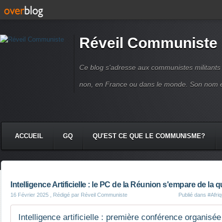
Réveil Communiste
Ce blog s'adresse aux communistes militant
non, en France ou dans le monde. Son nom 
ACCUEIL
GQ
QU'EST CE QUE LE COMMUNISME?
Intelligence Artificielle : le PC de la Réunion s'empare de la 
16 Février 2025
, Rédigé par Réveil Communiste
Publié dans
#Afri