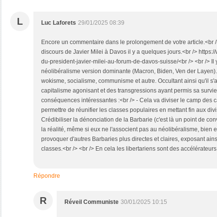
L
Luc Laforets
29/01/2025 08:39
Encore un commentaire dans le prolongement de votre article.<br /
discours de Javier Milei à Davos il y a quelques jours.<br /> https:
du-president-javier-milei-au-forum-de-davos-suisse/<br /> <br /> Il
néolibéralisme version dominante (Macron, Biden, Ven der Layen).
wokisme, socialisme, communisme et autre. Occultant ainsi qu'il s'ag
capitalisme agonisant et des transgressions ayant permis sa survie.
conséquences intéressantes :<br /> - Cela va diviser le camp des ca
permettre de réunifier les classes populaires en mettant fin aux divisi
Crédibiliser la dénonciation de la Barbarie (c'est là un point de c
la réalité, même si eux ne l'associent pas au néolibéralisme, bien en
provoquer d'autres Barbaries plus directes et claires, exposant ains
classes.<br /> <br /> En cela les libertariens sont des accélérateurs 
Répondre
R
Réveil Communiste
30/01/2025 10:15