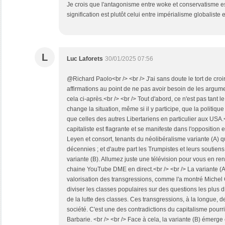
Je crois que l'antagonisme entre woke et conservatisme est 
signification est plutôt celui entre impérialisme globaliste 
L
Luc Laforets
30/01/2025 07:56
@Richard Paolo<br /> <br /> J'ai sans doute le tort de c
affirmations au point de ne pas avoir besoin de les argume
cela ci-après.<br /> <br /> Tout d'abord, ce n'est pas tant 
change la situation, même si il y participe, que la politiqu
que celles des autres Libertariens en particulier aux USA.
capitaliste est flagrante et se manifeste dans l'opposition
Leyen et consort, tenants du néolibéralisme variante (A) q
décennies ; et d'autre part les Trumpistes et leurs soutiens
variante (B). Allumez juste une télévision pour vous en re
chaine YouTube DME en direct.<br /> <br /> La variante (A)
valorisation des transgressions, comme l'a montré Michel
diviser les classes populaires sur des questions les plus 
de la lutte des classes. Ces transgressions, à la longue, 
société. C'est une des contradictions du capitalisme pour
Barbarie. <br /> <br /> Face à cela, la variante (B) émerge 