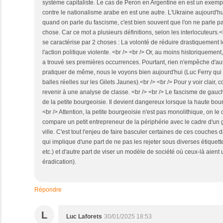
système capitaliste. Le cas de Peron en Argentine en est un exem
contre le nationalisme arabe en est une autre. L'Ukraine aujourd'hu
quand on parle du fascisme, c'est bien souvent que l'on ne parle
chose. Car ce mot a plusieurs définitions, selon les interlocuteurs.<
se caractérise par 2 choses : La volonté de réduire drastiquement le
l'action politique violente. <br /> <br /> Or, au moins historiquement,
a trouvé ses premières occurrences. Pourtant, rien n'empêche d'aut
pratiquer de même, nous le voyons bien aujourd'hui (Luc Ferry qui 
balles réelles sur les Gilets Jaunes).<br /> <br /> Pour y voir clair,
revenir à une analyse de classe. <br /> <br /> Le fascisme de gauche
de la petite bourgeoisie. Il devient dangereux lorsque la haute bourg
<br /> Attention, la petite bourgeoisie n'est pas monolithique, on le
compare un petit entrepreneur de la périphérie avec le cadre d'un 
ville. C'est tout l'enjeu de faire basculer certaines de ces couches 
qui implique d'une part de ne pas les rejeter sous diverses étiquett
etc.) et d'autre part de viser un modèle de société où ceux-là aient 
éradication).
Répondre
L
Luc Laforets
30/01/2025 18:53