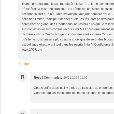
Trump, pragmatique, le sait (ou plutôt il le sent), et tente, comme 
"récupérer sa mise" en tirant tous les bénéfices possibles de la fin
actionne la tirette, là où Biden croyait pouvoir jouer encore.<br /> C
définition limitée, mais peut donner quelques résultats positifs pour 
après l'échec global des Libertariens, ne restera plus que le fasci
aux contextes locaux) comme recours.<br /> Et nous que faisons no
Barbare ? <br /> Quand bougeons nous des vieilles lunes ?<br /> Lo
qu'elle ne nous laissera plus d'autre choix que de sortir des blocag
est politique et est avant tout dans les esprits ! <br /> Cordialement
www.1P6R.org
Répondre
R
Réveil Communiste
29/01/2025 11:05
Cela signifie aussi qu'il y a plus de fascistes qu'on pense, 
valorisée du fascisme, dont les manifestations philosophi