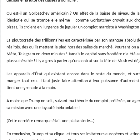
déchainer la lutte des classes à domicile !
Ou est-il un Gorbatchev américain ? Un effet de la baisse de niveau de la
idéologie qui se trompe elle-même – comme Gorbatchev croyait aux dr
pizzas, ils croient en l'urgence de juguler un complot marxiste à Washington
La ploutocratie des trillionnaires est caractérisée par son manque absolu d
réalités, dès qu’ils mettent le pied hors des salles de marché. Pourtant on a
Méta, Telegram en deux minutes ! Jamais le capital sans frontière n’a été aus
plus vulnérable ! Il y a gros à parier qu’un contrat sur la tête de Musk est déj
Les appareils d’État qui existent encore dans le reste du monde, et surt
manger tout cru. Il faut juste faire attention à leur puissance d’auto-de
tient une grenade à la main.
A moins que Trump ne soit, suivant ma théorie du complot préférée, un age
sa mission avec une loyauté inébranlable !
(Cette dernière remarque était une plaisanterie…)
En conclusion, Trump et sa clique, et tous ses imitateurs européens et lati