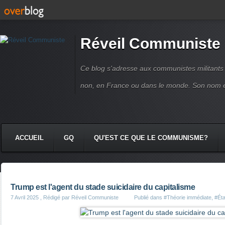
Réveil Communiste
Ce blog s'adresse aux communistes militant
non, en France ou dans le monde. Son nom 
ACCUEIL
GQ
QU'EST CE QUE LE COMMUNISME?
Trump est l'agent du stade suicidaire du capitalisme
7 Avril 2025
, Rédigé par Réveil Communiste
Publié dans
#Théorie immédiate
,
#Éta