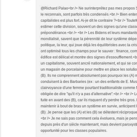
@Richard Palao<br /> Ne surinterprétez pas mes propos SV
le reconnais, sont parfois très condensés.<br /> Bien ente
capitalistes est plus fort. Ai-je dit le contraire ?<br /> Tout
estimer cette division, souvent un des signes qu'une class
prépondérance.<br /> <br /> Les Bidens et leurs mandants
mondialisé, savent que la pérennité de leur système dép
politique, la leur, qui joue déjà les équilibristes avec la cr
ont optimisé tous les champs pour le sauver : finance, co
édifice est délicat et montre des signes d'essoufflement.<br
un capitalisme, souvent ancré nationalement, et qui se 
un magasin de porcelaine pour mettre en place les solutio
(B). Ils ne comprennent absolument pas pourquoi les (A) 
conduisent à des Barbaries (ex : un des enfants de E. Musk 
clairvoyance d'une femme pourtant traditionaliste comme M.
obligée de dire "qu'il n'y a pas d'alternative".<br /> <br /> L
fuite en avant des (B), car ils risquent d'y perdre très gros
maintenir à bout de bras un système en survie, anticipent
(B). Je pense que les (A) et les (B) se détestent réciproqu
<br /> Je ne sais pas comment cela évoluera, mais je pens
depuis près d'un siècle maintenant, mais devient paroxyst
opportunité pour les classes populaires.