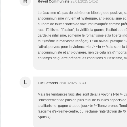
R
Réveil Communiste
28/01/2025 14:52
Le fascisme n'a pas de cohérence idéologique positive, sa 
anticommunisme virulent et hystérique, anti-socialisme et
au nom de toutes sortes de valeurs" invoquée comme préte
race, l'élitisme, "l'action", la virilité, la guerre, l'esthétiqu
garde, le nihilisme, et même le romantisme et la liberté in
tout (même le marxisme renégat). Et au niveau pratique : l
l'attrait pervers pour la violence.<br /> <br /> Mais sans la 
anticommuniste et anti-ouvrière, rien de cela n'a d'import
en temps de guerre prépare les conditions du fascisme, mai
L
Luc Laforets
28/01/2025 07:41
Mais les tendances fascistes sont déjà là voyons !<br /> L
l'encadrement de plus en plus total de tous les aspects de l
totalitarisme, gagne chaque jour.<br /> Tenez prenez Tond
fascisme d'extrême-centre, qui réclame l'interdiction de X/
Sputnik)...