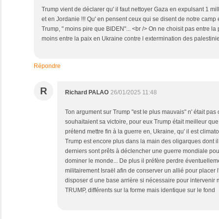
Trump vient de déclarer qu' il faut nettoyer Gaza en expulsant 1 mi
et en Jordanie !!! Qu' en pensent ceux qui se disent de notre camp e
Trump, " moins pire que BIDEN"... <br /> On ne choisit pas entre la 
moins entre la paix en Ukraine contre l extermination des palestinie
Répondre
R
Richard PALAO
26/01/2025 11:48
Ton argument sur Trump "est le plus mauvais" n' était pas
souhaitaient sa victoire, pour eux Trump était meilleur qu
prétend mettre fin à la guerre en, Ukraine, qu' il est climat
Trump est encore plus dans la main des oligarques dont il
derniers sont prêts à déclencher une guerre mondiale pou
dominer le monde... De plus il préfère perdre éventuelleme
militairement Israël afin de conserver un allié pour placer l
disposer d une base arrière si nécessaire pour intervenir 
TRUMP, différents sur la forme mais identique sur le fond