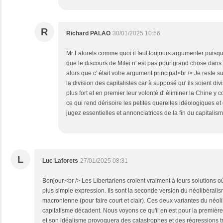
R
Richard PALAO
30/01/2025 10:56
Mr Laforets comme quoi il faut toujours argumenter pui
que le discours de Milei n' est pas pour grand chose dans 
alors que c' était votre argument principal<br /> Je reste 
la division des capitalistes car à supposé qu' ils soient di
plus fort et en premier leur volonté d' éliminer la Chine 
ce qui rend dérisoire les petites querelles idéologiques 
jugez essentielles et annonciatrices de la fin du capitalis
L
Luc Laforets
27/01/2025 08:31
Bonjour.<br /> Les Libertariens croient vraiment à leurs solutions où
plus simple expression. Ils sont la seconde version du néolibéralis
macronienne (pour faire court et clair). Ces deux variantes du néol
capitalisme décadent. Nous voyons ce qu'il en est pour la premièr
et son idéalisme provoquera des catastrophes et des régressions tr