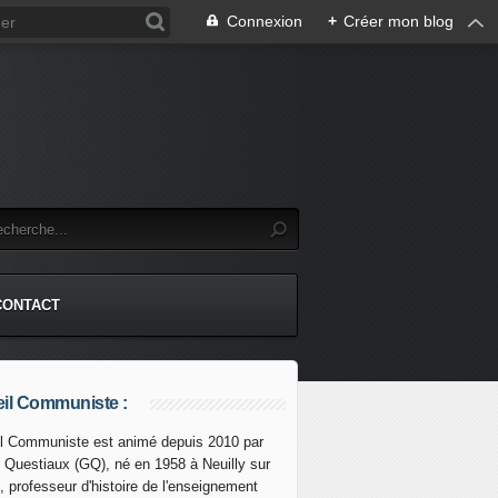
Connexion
+
Créer mon blog
CONTACT
il Communiste :
l Communiste est animé depuis 2010 par
s Questiaux (GQ), né en 1958 à Neuilly sur
 Chine : promotion du partenariat de coopération stratégique
, professeur d'histoire de l'enseignement