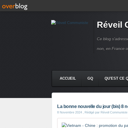
Réveil
Ce blog s'adres
non, en France 
ACCUEIL
GQ
QU'EST CE 
La bonne nouvelle du jour (bis) 8
8 Novembre 2024
, Rédigé par Réveil Communiste