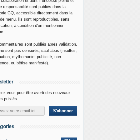
 collaboration et dont il endosse pleine et
re responsabilité sont publiés dans la
orie GQ, accessible directement dans la
 de menu. Ils sont reproductibles, sans
ication, à condition d'en mentionner
ne.
ommentaires sont publiés après validation,
ne sont pas censurés, sauf abus (insultes,
mation, mythomanie, publicité, non-
nence, ou bêtise manifeste).
letter
ez-vous pour être averti des nouveaux
es publiés.
gories