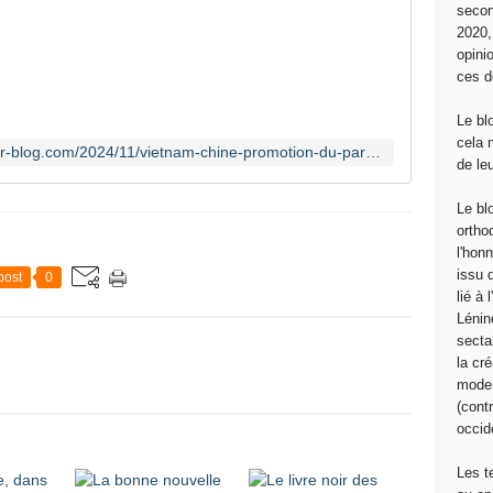
secon
0
2020
7
opini
/
ces d
1
1
Le bl
/
cela 
https://mouvementcommuniste.over-blog.com/2024/11/vietnam-chine-promotion-du-partenariat-de-cooperation-strategique-integral.html
2
de le
0
2
Le bl
4
ortho
1
l'hon
4
issu 
post
0
:
lié à
0
Lénin
0
sectar
D
la cré
a
moder
n
(contr
s
occide
l
e
Les t
c