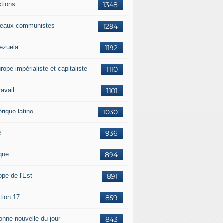
ctions
1348
eaux communistes
1284
ezuela
1192
rope impérialiste et capitaliste
1110
travail
1101
rique latine
1030
e
936
ique
894
ope de l'Est
891
tion 17
859
bonne nouvelle du jour
843