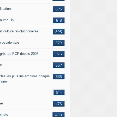
lications
675
aume-Uni
618
et culture révolutionnaires
595
e occidentale
579
grès du PCF depuis 2008
576
ie
567
icles les plus lus archivés chaque
535
aine
514
ée
476
ombie
450