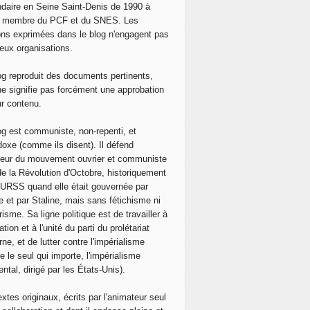
daire en Seine Saint-Denis de 1990 à
, membre du PCF et du SNES. Les
ons exprimées dans le blog n'engagent pas
eux organisations.
og reproduit des documents pertinents,
ne signifie pas forcément une approbation
ur contenu.
og est communiste, non-repenti, et
doxe (comme ils disent). Il défend
neur du mouvement ouvrier et communiste
de la Révolution d'Octobre, historiquement
 l'URSS quand elle était gouvernée par
e et par Staline, mais sans fétichisme ni
isme. Sa ligne politique est de travailler à
ation et à l'unité du parti du prolétariat
ne, et de lutter contre l'impérialisme
e le seul qui importe, l'impérialisme
ntal, dirigé par les États-Unis).
extes originaux, écrits par l'animateur seul