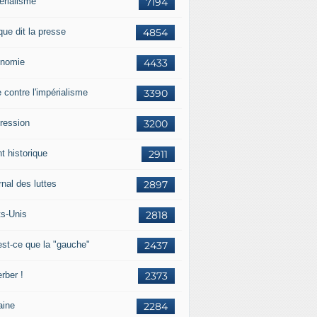
érialisme
7194
que dit la presse
4854
nomie
4433
e contre l'impérialisme
3390
ression
3200
t historique
2911
nal des luttes
2897
ts-Unis
2818
est-ce que la "gauche"
2437
rber !
2373
aine
2284