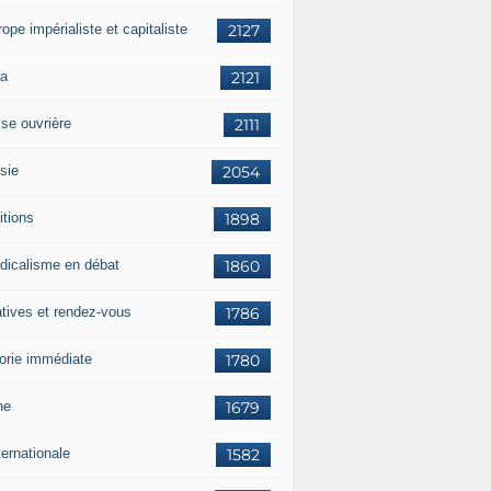
rope impérialiste et capitaliste
2127
a
2121
sse ouvrière
2111
sie
2054
itions
1898
dicalisme en débat
1860
atives et rendez-vous
1786
orie immédiate
1780
ne
1679
ternationale
1582