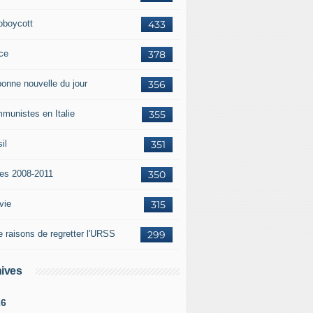
oboycott
433
ce
378
bonne nouvelle du jour
356
munistes en Italie
355
il
351
tes 2008-2011
350
vie
315
e raisons de regretter l'URSS
299
ives
26