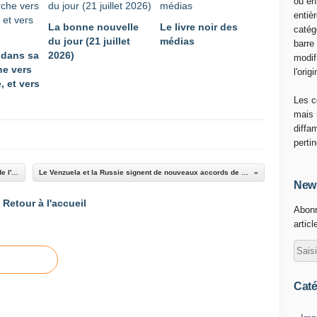
ou en
a
entiè
La bonne nouvelle
Le livre noir des
d
catég
du jour (21 juillet
médias
r
barre
 dans sa
2026)
e
modif
e vers
d
l'origi
, et vers
e
s
Les c
o
mais 
n
diffa
v
perti
o
y
Privatisation de la RATP : il est encore temps de l'empêcher
Le Venzuela et la Russie signent de nouveaux accords de coopération
a
News
g
Retour à l'accueil
Abonn
e
articl
d
'
a
f
f
Caté
a
i