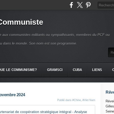
 Communiste
se aux communistes militants ou sympathisants, membres du PCF ou
ou dans le monde. Son nom est son programme.
QUE LE COMMUNISME?
GRAMSCI
CUBA
LIENS
Réve
 novembre 2024
Publié dans
#Chine
,
#Viet Nam
Révei
Gille
Vietnam -
Seine