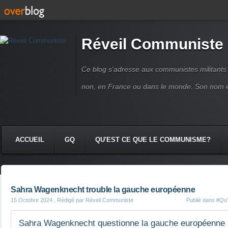
Réveil Communiste
Ce blog s'adresse aux communistes militant
non, en France ou dans le monde. Son nom 
ACCUEIL
GQ
QU'EST CE QUE LE COMMUNISME?
Sahra Wagenknecht trouble la gauche européenne
15 Octobre 2024
, Rédigé par Réveil Communiste
Publié dans
#Qu'
Sahra Wagenknecht questionne la gauche européenne