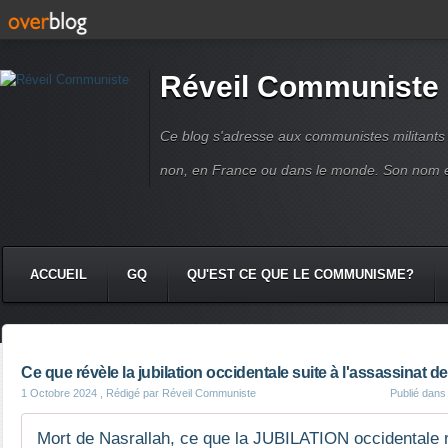
Réveil Communiste
Ce blog s'adresse aux communistes militant
non, en France ou dans le monde. Son nom 
ACCUEIL
GQ
QU'EST CE QUE LE COMMUNISME?
Ce que révèle la jubilation occidentale suite à l'assassinat d
1 Octobre 2024
, Rédigé par Réveil Communiste
Publié dan