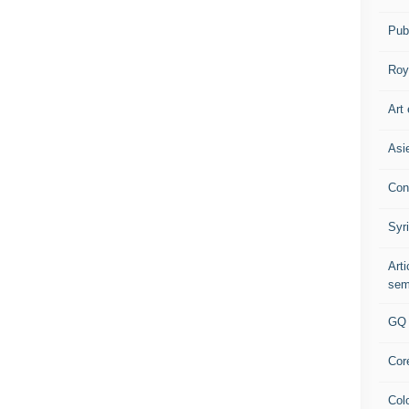
Pub
Roy
Art 
Asi
Con
Syr
Art
sem
GQ
Cor
Col