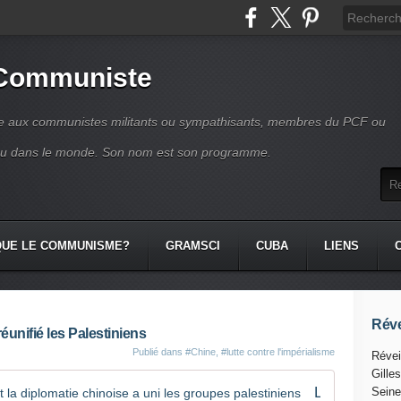
 Communiste
se aux communistes militants ou sympathisants, membres du PCF ou
ou dans le monde. Son nom est son programme.
QUE LE COMMUNISME?
GRAMSCI
CUBA
LIENS
Réve
éunifié les Palestiniens
Publié dans
#Chine
,
#lutte contre l'impérialisme
Révei
Gille
La déclaration de Pékin : comment la diplomatie chinoise a uni les groupes palestiniens
Seine