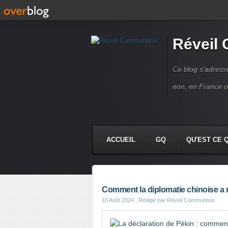
Réveil
Ce blog s'adres
non, en France 
ACCUEIL
GQ
QU'EST CE 
Comment la diplomatie chinoise a r
10 Août 2024
, Rédigé par Réveil Communiste