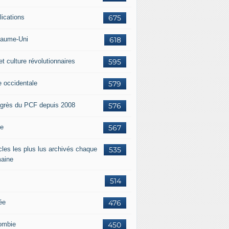
lications
675
aume-Uni
618
et culture révolutionnaires
595
e occidentale
579
grès du PCF depuis 2008
576
ie
567
icles les plus lus archivés chaque
535
aine
514
ée
476
ombie
450