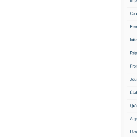
Imp
Ce 
Eco
lutt
Rép
Fron
Jour
Éta
Qu'
A ge
Ukr