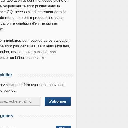
 collaboration et dont il endosse pleine et
re responsabilité sont publiés dans la
orie GQ, accessible directement dans la
 de menu. Ils sont reproductibles, sans
ication, à condition d'en mentionner
ne.
ommentaires sont publiés après validation,
ne sont pas censurés, sauf abus (insultes,
mation, mythomanie, publicité, non-
nence, ou bêtise manifeste).
letter
ez-vous pour être averti des nouveaux
es publiés.
gories