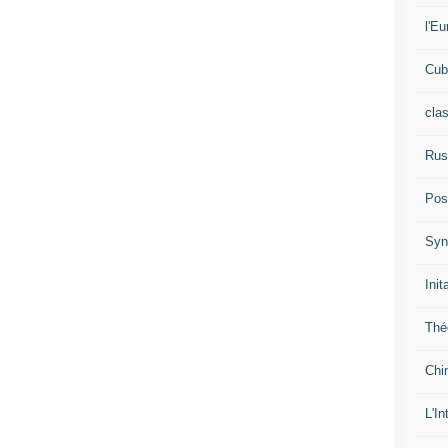
l'Eu
Cub
cla
Rus
Pos
Syn
Init
Thé
Chi
L'In