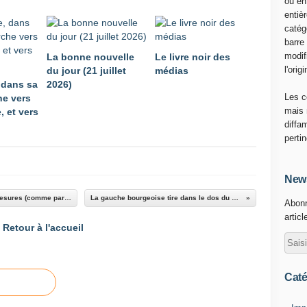
ou en
entiè
catég
barre
modif
La bonne nouvelle
Le livre noir des
l'origi
du jour (21 juillet
médias
 dans sa
2026)
Les c
e vers
mais 
, et vers
diffa
perti
News
Lutte anti-dopage aux JO : deux poids, deux mesures (comme partout ailleurs)
La gauche bourgeoise tire dans le dos du Venezuela
Abonn
articl
Retour à l'accueil
Caté