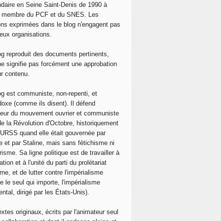
daire en Seine Saint-Denis de 1990 à
, membre du PCF et du SNES. Les
ons exprimées dans le blog n'engagent pas
eux organisations.
og reproduit des documents pertinents,
ne signifie pas forcément une approbation
ur contenu.
og est communiste, non-repenti, et
doxe (comme ils disent). Il défend
neur du mouvement ouvrier et communiste
de la Révolution d'Octobre, historiquement
 l'URSS quand elle était gouvernée par
e et par Staline, mais sans fétichisme ni
isme. Sa ligne politique est de travailler à
ation et à l'unité du parti du prolétariat
ne, et de lutter contre l'impérialisme
e le seul qui importe, l'impérialisme
ntal, dirigé par les États-Unis).
extes originaux, écrits par l'animateur seul