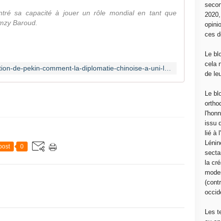
secon
tré sa capacité à jouer un rôle mondial en tant que
2020
amzy Baroud.
opini
ces d
Le bl
cela 
https://investigaction.net/la-declaration-de-pekin-comment-la-diplomatie-chinoise-a-uni-les-groupes-palestiniens/
de le
Le bl
ortho
l'hon
issu 
lié à
Lénin
post
0
sectar
la cré
moder
(contr
occide
Les t