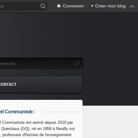
Connexion
+
Créer mon blog
CONTACT
il Communiste :
l Communiste est animé depuis 2010 par
s Questiaux (GQ), né en 1958 à Neuilly sur
, professeur d'histoire de l'enseignement