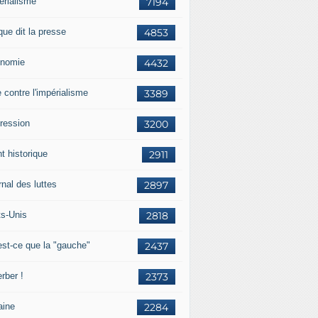
érialisme
7194
que dit la presse
4853
nomie
4432
e contre l'impérialisme
3389
ression
3200
t historique
2911
nal des luttes
2897
ts-Unis
2818
est-ce que la "gauche"
2437
rber !
2373
aine
2284