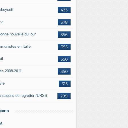
oboycott
433
ce
378
bonne nouvelle du jour
356
munistes en Italie
355
il
350
tes 2008-2011
350
vie
315
e raisons de regretter l'URSS
299
ives
26