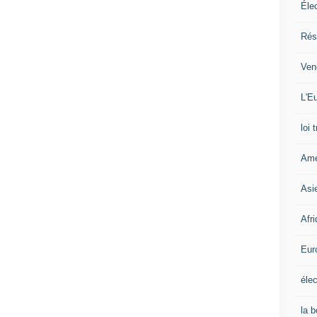
Éle
Rés
Ven
L'Eu
loi 
Amé
Asi
Afr
Eur
élec
la 