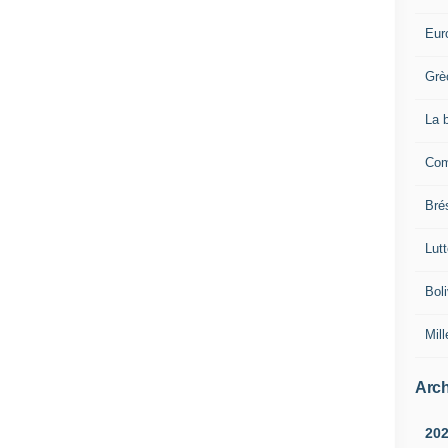
Eur
Grè
La 
Com
Brés
Lut
Boli
Mill
Arch
20