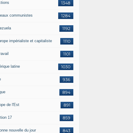
ctions
1348
eaux communistes
1284
ezuela
1192
rope impérialiste et capitaliste
1110
travail
1101
rique latine
1030
e
936
ique
894
ope de l'Est
891
tion 17
859
bonne nouvelle du jour
843