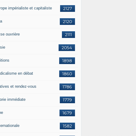
rope impérialiste et capitaliste
2127
a
2120
sse ouvrière
2111
sie
2054
itions
1898
dicalisme en débat
1860
atives et rendez-vous
1786
orie immédiate
1779
ne
1679
ternationale
1582