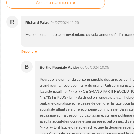
Ajouter un commentaire
R
Richard Palao
04/07/2024 11:26
Est - on certain que c est involontaire ou cela annonce t' il l'a grand
Répondre
B
Berthe Poggiale Avidor
05/07/2024 18:35
Pourquoi s’étonner du contenu ignoble des articles de l’hum
grand journal révolutionnaire du grand Parti communiste 
fasciste nazi!! <br /> <br /> CE GRAND PARTI REVOL
N’EXISTE PLUS.<br /> Sa direction renégate a trahi l’obje
barbarie capitaliste et ne cesse de dénigrer la lutte pou
socialiste allant vers une économie communiste. Sa stratégie
est assise sur la gestion du capitalisme, sur une politique 
avec la social-démocratie et sur sa participation aux div
/> <br /> Et il faut le dire et le redire, que la dégénéres
lorsqu’il adopta un programme révisionniste qui était la v