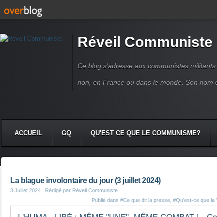
Réveil Communiste
Ce blog s'adresse aux communistes militant
non, en France ou dans le monde. Son nom 
ACCUEIL
GQ
QU'EST CE QUE LE COMMUNISME?
La blague involontaire du jour (3 juillet 2024)
3 Juillet 2024
, Rédigé par Réveil Communiste
Publié dans
#Ce que dit la presse
,
#Qu'est-ce que la