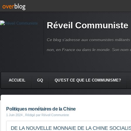
Réveil Communiste
Ce blog s'adresse aux communistes militant
non, en France ou dans le monde. Son nom 
ACCUEIL
GQ
QU'EST CE QUE LE COMMUNISME?
Politiques monétaires de la Chine
1 Juin 2024
, Rédigé par Réveil Communiste