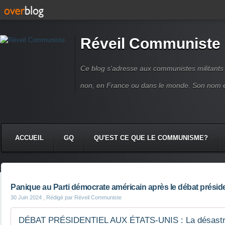
Réveil Communiste
Ce blog s'adresse aux communistes militant
non, en France ou dans le monde. Son nom 
ACCUEIL
GQ
QU'EST CE QUE LE COMMUNISME?
Panique au Parti démocrate américain après le débat préside
30 Juin 2024
, Rédigé par Réveil Communiste